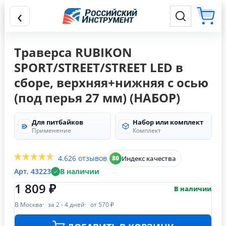
‹
Траверса RUBIKON
SPORT/STREET/STREET LED в
сборе, верхняя+нижняя с осью
(под перья 27 мм) (НАБОР)
Для питбайков
Набор или комплект
Применение
Комплект
4.6
26 отзывов
Индекс качества
80
Арт. 43223
В наличии
1 809 ₽
В наличии
В Москва
за 2 - 4 дней
от 570 ₽