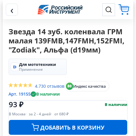
‹
Звезда 14 зуб. коленвала ГРМ
малая 139FMB,147FMH,152FMI,
"Zodiak", Альфа (d19мм)
Для мототехники
Применение
4.7
30 отзывов
Индекс качества
80
Арт. 19155
В наличии
93 ₽
В наличии
В Москва
за 2 - 4 дней
от 680 ₽
ДОБАВИТЬ В КОРЗИНУ