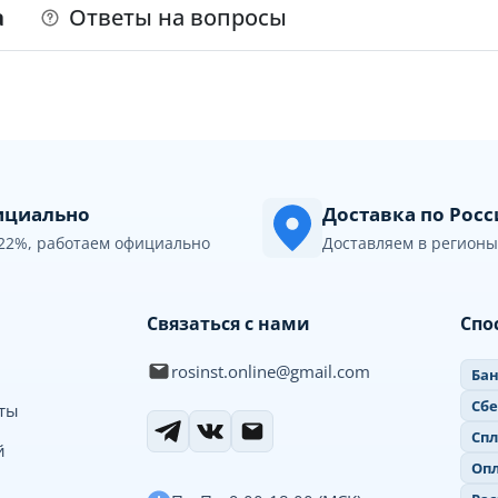
а
Ответы на вопросы
циально
Доставка по Рос
22%, работаем официально
Доставляем в регионы
Связаться с нами
Спо
rosinst.online@gmail.com
Бан
Сб
иты
Спл
й
Опл