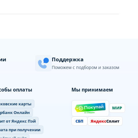
сии
Поддержка
Поможем с подбором и заказом
собы оплаты
Мы принимаем
ковские карты
МИР
ербанк Онлайн
СБП
Яндекс
Сплит
ит от Яндекс Пэй
ата при получении