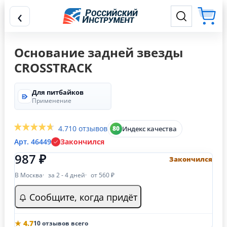
‹
Основание задней звезды
CROSSTRACK
Для питбайков
Применение
4.7
10 отзывов
Индекс качества
80
Арт. 46449
Закончился
987 ₽
Закончился
В Москва
за 2 - 4 дней
от 560 ₽
Сообщите, когда придёт
★ 4.7
10 отзывов всего