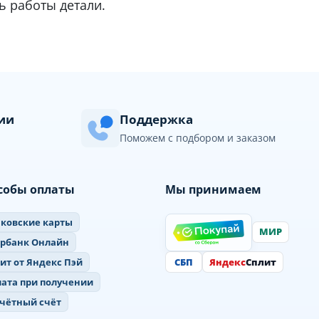
ь работы детали.
сии
Поддержка
Поможем с подбором и заказом
собы оплаты
Мы принимаем
ковские карты
МИР
ербанк Онлайн
СБП
Яндекс
Сплит
ит от Яндекс Пэй
ата при получении
чётный счёт