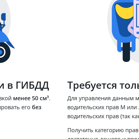
и в ГИБДД
Требуется тол
овкой
менее 50 см³
.
Для управления данным м
ировать его
без
водительских прав М или 
водительских прав (так ка
Получить категорию прав 
достаточно дешево и прос