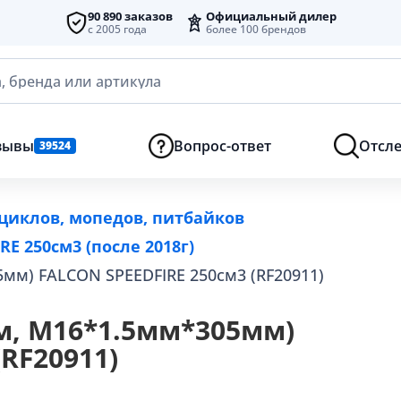
90 890 заказов
Официальный дилер
с 2005 года
более 100 брендов
, бренда или артикула
зывы
Вопрос-ответ
Отсле
39524
циклов, мопедов, питбайков
E 250см3 (после 2018г)
мм) FALCON SPEEDFIRE 250см3 (RF20911)
м, М16*1.5мм*305мм)
RF20911)