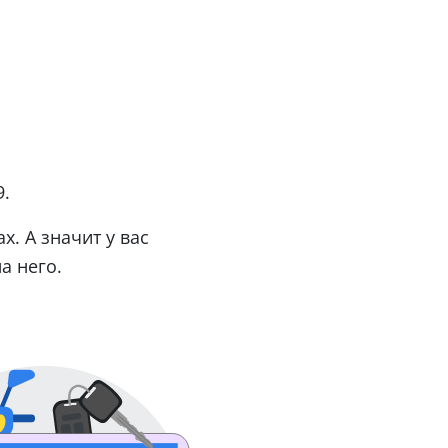
9.
. А значит у вас
а него.