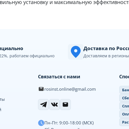
вильную установку и максимальную эффективност
циально
Доставка по Рос
22%, работаем официально
Доставляем в регионы
Связаться с нами
Спо
rosinst.online@gmail.com
Бан
Сб
иты
Спл
й
Опл
Рас
Пн-Пт: 9:00-18:00 (МСК)