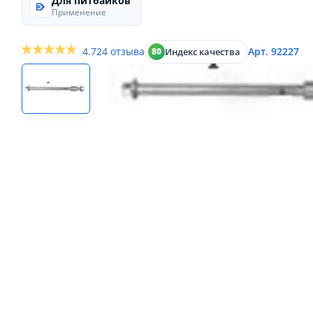
Для питбайков
Применение
4.7
24 отзыва
Арт. 92227
Индекс качества
80