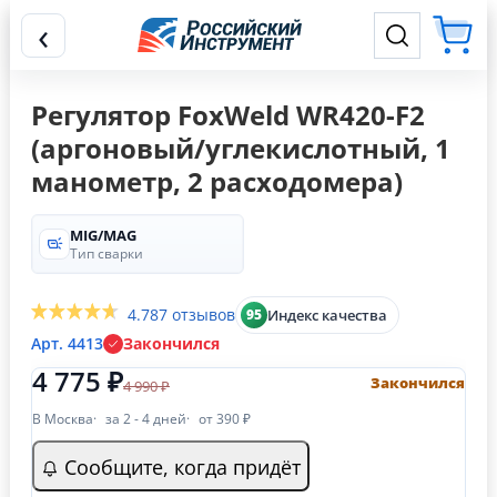
‹
Регулятор FoxWeld WR420-F2
(аргоновый/углекислотный, 1
манометр, 2 расходомера)
MIG/MAG
Тип сварки
4.7
87 отзывов
Индекс качества
95
Арт. 4413
Закончился
4 775 ₽
Закончился
4 990 ₽
В Москва
за 2 - 4 дней
от 390 ₽
Сообщите, когда придёт