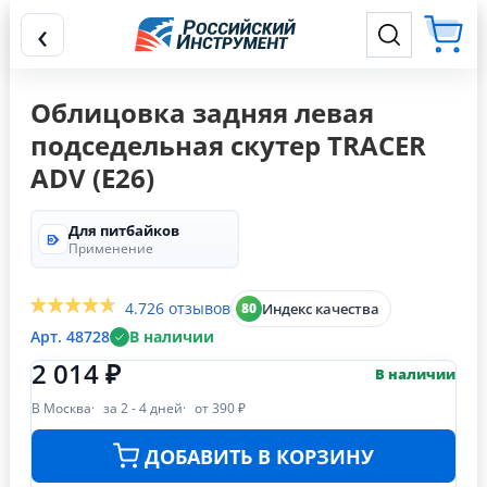
‹
Облицовка задняя левая
подседельная скутер TRACER
ADV (Е26)
Для питбайков
Применение
4.7
26 отзывов
Индекс качества
80
Арт. 48728
В наличии
2 014 ₽
В наличии
В Москва
за 2 - 4 дней
от 390 ₽
ДОБАВИТЬ В КОРЗИНУ