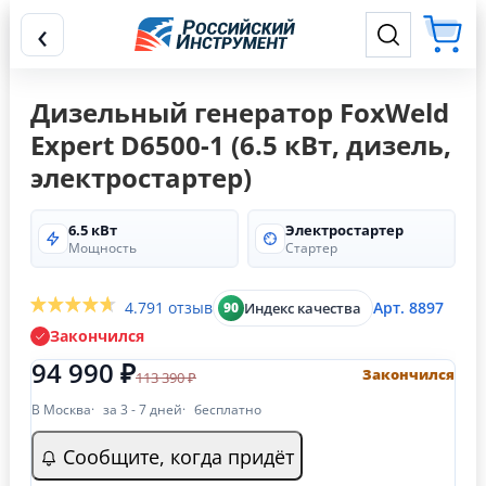
‹
Дизельный генератор FoxWeld
Expert D6500-1 (6.5 кВт, дизель,
электростартер)
6.5 кВт
Электростартер
Мощность
Стартер
4.7
91 отзыв
Арт. 8897
Индекс качества
90
Закончился
94 990 ₽
Закончился
113 390 ₽
В Москва
за 3 - 7 дней
бесплатно
Сообщите, когда придёт