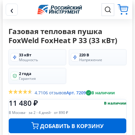
‹
Газовая тепловая пушка
FoxWeld FoxHeat P 33 (33 кВт)
33 кВт
220 В
Мощность
Напряжение
2 года
Гарантия
4.7
106 отзывов
Арт. 7209
В наличии
11 480 ₽
В наличии
В Москва
за 2 - 4 дней
от 890 ₽
ДОБАВИТЬ В КОРЗИНУ