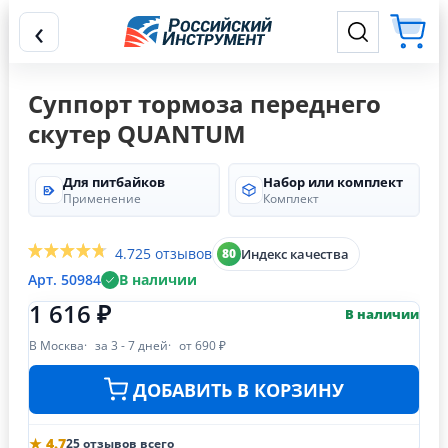
‹
Суппорт тормоза переднего
скутер QUANTUM
Для питбайков
Набор или комплект
Применение
Комплект
4.7
25 отзывов
Индекс качества
80
Арт. 50984
В наличии
1 616 ₽
В наличии
В Москва
за 3 - 7 дней
от 690 ₽
ДОБАВИТЬ В КОРЗИНУ
★ 4.7
25 отзывов всего