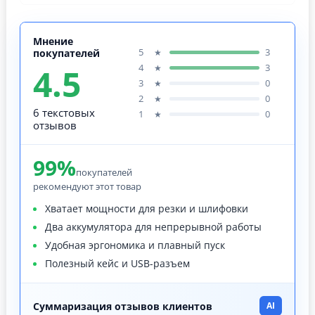
Мнение
5
3
★
покупателей
4.5
4
3
★
3
0
★
2
0
★
6 текстовых
1
0
★
отзывов
99%
покупателей
рекомендуют этот товар
Хватает мощности для резки и шлифовки
Два аккумулятора для непрерывной работы
Удобная эргономика и плавный пуск
Полезный кейс и USB-разъем
Суммаризация отзывов клиентов
AI