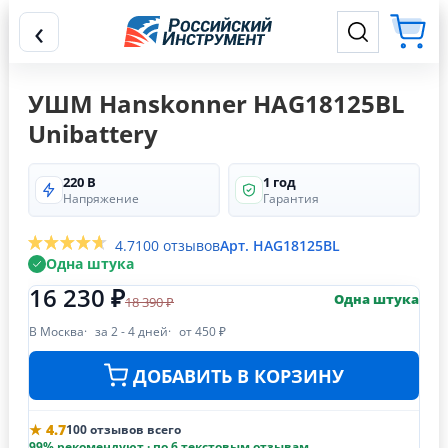
‹
УШМ Hanskonner HAG18125BL
Unibattery
220 В
1 год
Напряжение
Гарантия
4.7
100 отзывов
Арт. HAG18125BL
Одна штука
16 230 ₽
Одна штука
18 390 ₽
В Москва
за 2 - 4 дней
от 450 ₽
ДОБАВИТЬ В КОРЗИНУ
★ 4.7
100 отзывов всего
99% рекомендуют · по 6 текстовым отзывам