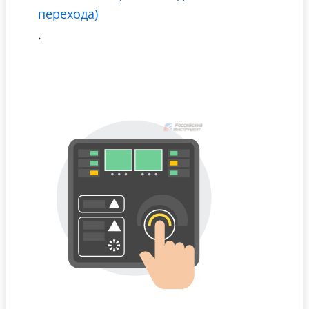
перехода)
.