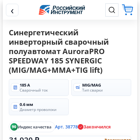
‹
Синергетический
инверторный сварочный
полуавтомат AuroraPRO
SPEEDWAY 185 SYNERGIC
(MIG/MAG+MMA+TIG lift)
185 А
MIG/MAG
Сварочный ток
Тип сварки
0.6 мм
Диаметр проволоки
Арт. 38778
Закончился
Индекс качества
90
31 920 ₽