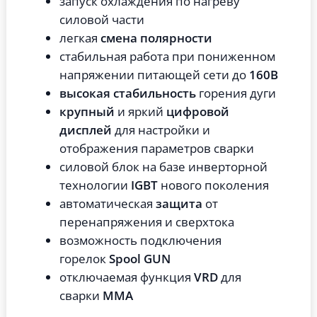
запуск охлаждения по нагреву
силовой части
легкая
смена полярности
стабильная работа при пониженном
напряжении питающей сети до
160В
высокая стабильность
горения дуги
крупный
и яркий
цифровой
дисплей
для настройки и
отображения параметров сварки
силовой блок на базе инверторной
технологии
IGBT
нового поколения
автоматическая
защита
от
перенапряжения и сверхтока
возможность подключения
горелок
Spool GUN
отключаемая функция
VRD
для
сварки
ММА