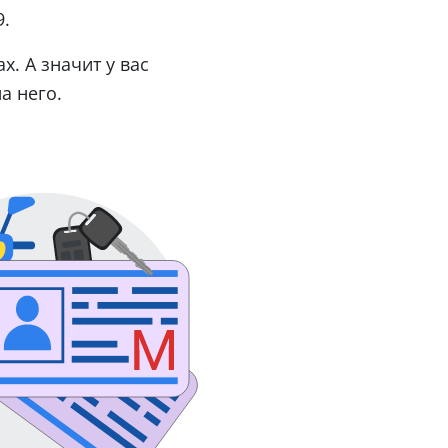
9.
. А значит у вас
а него.