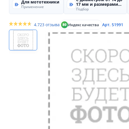
Для мототехники
17 мм и размерами...
Применение
Подбор
4.7
23 отзыва
Арт. 51991
Индекс качества
80