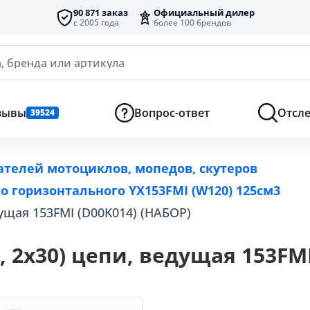
90 871 заказ
Официальный дилер
с 2005 года
более 100 брендов
, бренда или артикула
зывы
Вопрос-ответ
Отсле
39524
ателей мотоциклов, мопедов, скутеров
о горизонтального YX153FMI (W120) 125см3
едущая 153FMI (D00K014) (НАБОР)
17, 2х30) цепи, ведущая 153FM