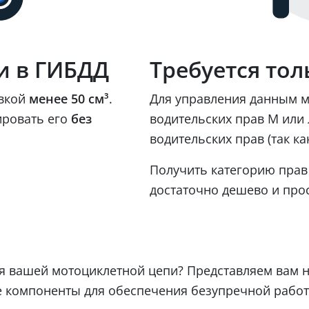
и в ГИБДД
Требуется тол
овкой
менее 50 см³
.
Для управления данным м
ировать его
без
водительских прав М или 
водительских прав (так ка
Получить категорию прав 
достаточно дешево и прос
я вашей мотоциклетной цепи? Представляем вам н
ые компоненты для обеспечения безупречной рабо