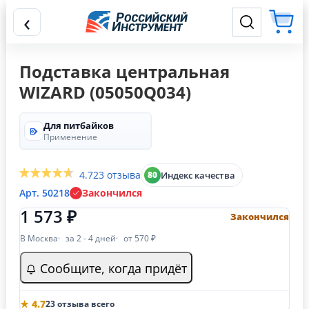
‹
Подставка центральная
WIZARD (05050Q034)
Для питбайков
Применение
4.7
23 отзыва
Индекс качества
80
Арт. 50218
Закончился
1 573 ₽
Закончился
В Москва
за 2 - 4 дней
от 570 ₽
Сообщите, когда придёт
★ 4.7
23 отзыва всего