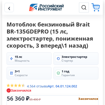
‹
Мотоблок бензиновый Brait
BR-135GDEPRO (15 лс,
электростартер, пониженная
скорость, 3 вперед\1 назад)
15 лс
Электростартер
Мощность
Стартер
3+1
1 год
Скорости
Гарантия
4.5
64 отзыва
Арт. 04.01.124.002
Закончился
56 360 ₽
Закончился
65 490 ₽