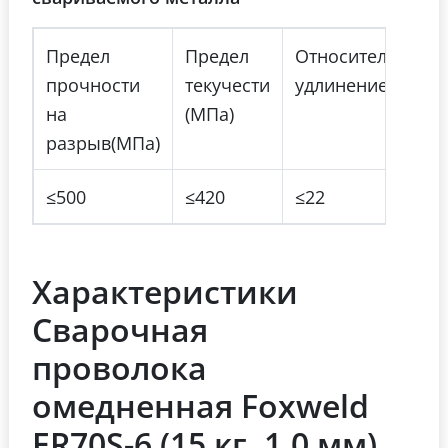
Предел
Предел
Относительное
прочности
текучести
удлинение(%)
на
(МПа)
разрыв(МПа)
≤500
≤420
≤22
Характеристики
Сварочная
проволока
омедненная Foxweld
ER70S-6 (15 кг, 1.0 мм)