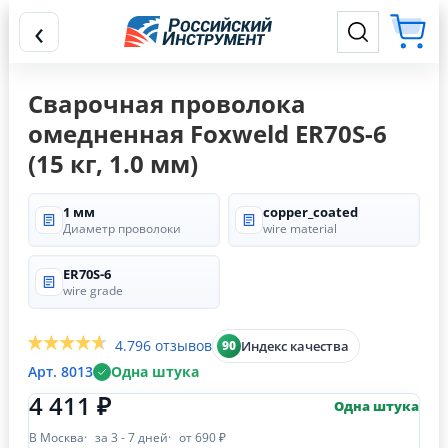
‹
Сварочная проволока
омедненная Foxweld ER70S-6
(15 кг, 1.0 мм)
1 мм
copper_coated
Диаметр проволоки
wire material
ER70S-6
wire grade
4.7
96 отзывов
Индекс качества
90
Арт. 8013
Одна штука
4 411 ₽
Одна штука
В Москва
за 3 - 7 дней
от 690 ₽