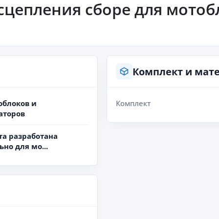
цепления сборе для мотоб
Комплект и мат
облоков и
Комплект
аторов
та разработана
но для мо...