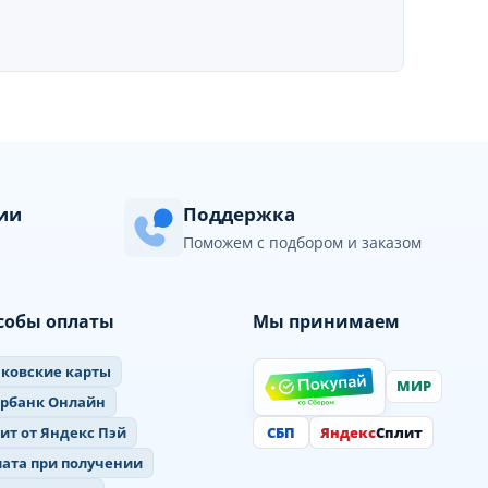
сии
Поддержка
Поможем с подбором и заказом
собы оплаты
Мы принимаем
ковские карты
МИР
ербанк Онлайн
СБП
Яндекс
Сплит
ит от Яндекс Пэй
ата при получении