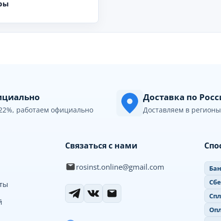
ры
циально
Доставка по Рос
22%, работаем официально
Доставляем в регионы
Связаться с нами
Спо
rosinst.online@gmail.com
Бан
Сб
иты
Спл
й
Опл