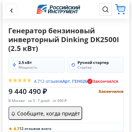
‹
Генератор бензиновый
инверторный Dinking DK2500I
(2.5 кВт)
2.5 кВт
Ручной стартер
Мощность
Стартер
4.7
12 отзывов
Арт. ГЕН026
Закончился
9 440 490 ₽
Закончился
В Москва
за 3 - 7 дней
от 690 ₽
Сообщите, когда придёт
★ 4.7
12 отзывов всего