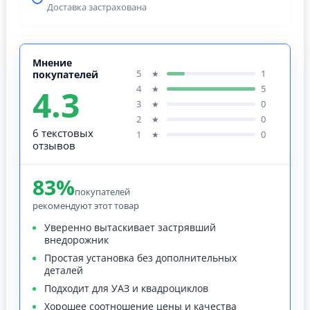
Доставка застрахована
Мнение
5
1
★
покупателей
4.3
4
5
★
3
0
★
2
0
★
6 текстовых
1
0
★
отзывов
83%
покупателей
рекомендуют этот товар
Уверенно вытаскивает застрявший
внедорожник
Простая установка без дополнительных
деталей
Подходит для УАЗ и квадроциклов
Хорошее соотношение цены и качества