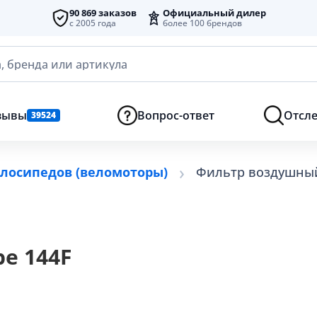
90 869 заказов
Официальный дилер
с 2005 года
более 100 брендов
, бренда или артикула
зывы
Вопрос-ответ
Отсле
39524
елосипедов (веломоторы)
Фильтр воздушный
е 144F