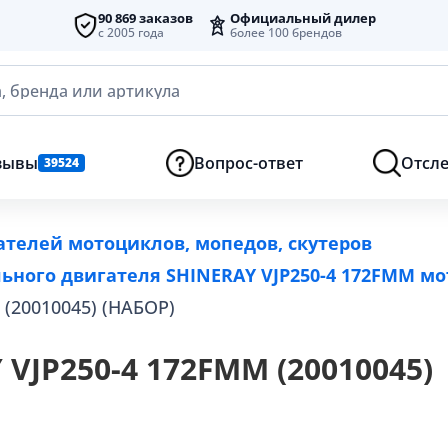
90 869 заказов
Официальный дилер
с 2005 года
более 100 брендов
, бренда или артикула
зывы
Вопрос-ответ
Отсле
39524
ателей мотоциклов, мопедов, скутеров
ьного двигателя SHINERAY VJP250-4 172FMM мо
(20010045) (НАБОР)
VJP250-4 172FMM (20010045)