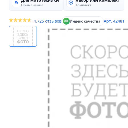
Для мототехники
Набор или комплект
Применение
Комплект
4.7
25 отзывов
Арт. 42481
Индекс качества
80