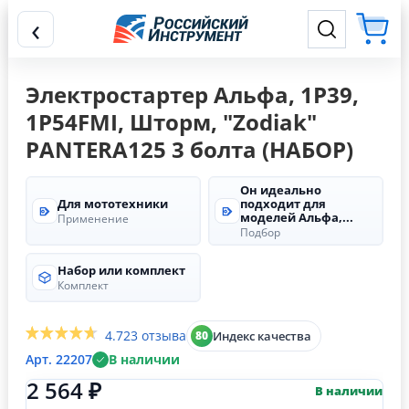
‹
Электростартер Альфа, 1P39,
1Р54FMI, Шторм, "Zodiak"
PANTERA125 3 болта (НАБОР)
Он идеально
Для мототехники
подходит для
моделей Альфа,...
Применение
Подбор
Набор или комплект
Комплект
4.7
23 отзыва
Индекс качества
80
Арт. 22207
В наличии
2 564 ₽
В наличии