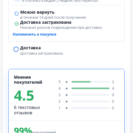
4 платежа каждые 2 недели, без переплат.
Можно вернуть
в течение 14 дней после получения
Доставка застрахована
Никаких рисков повреждения при доставке.
Напомнить о покупке
Доставка
Доставка застрахована
Мнение
5
2
★
покупателей
4.5
4
4
★
3
0
★
2
0
★
6 текстовых
1
0
★
отзывов
99%
покупателей