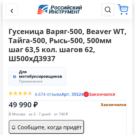
‹
Гусеница Варяг-500, Beaver WT,
Тайга-500, Рысь-500, 500мм
шаг 63,5 кол. шагов 62,
Ш500хД3937
Для
мотобуксировщиков
Применение
4.6
74 отзыва
Арт. 35524
Закончился
49 990 ₽
Закончился
В Москва
за 3 - 7 дней
от 740 ₽
Сообщите, когда придёт