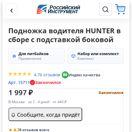
‹
Подножка водителя HUNTER в
сборе с подставкой боковой
Для питбайков
Набор или комплект
Применение
Комплект
4.7
6 отзывов
Индекс качества
80
Арт. 15711
Закончился
1 997 ₽
Закончился
В Москва
за 2 - 4 дней
от 440 ₽
Сообщите, когда придёт
★ 4.7
6 отзывов всего