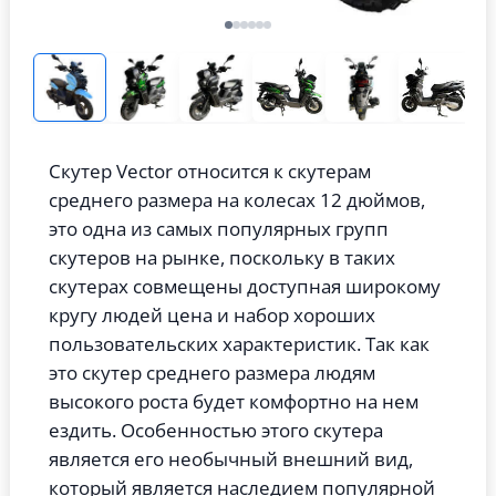
Скутер Vector относится к скутерам
среднего размера на колесах 12 дюймов,
это одна из самых популярных групп
скутеров на рынке, поскольку в таких
скутерах совмещены доступная широкому
кругу людей цена и набор хороших
пользовательских характеристик. Так как
это скутер среднего размера людям
высокого роста будет комфортно на нем
ездить. Особенностью этого скутера
является его необычный внешний вид,
который является наследием популярной