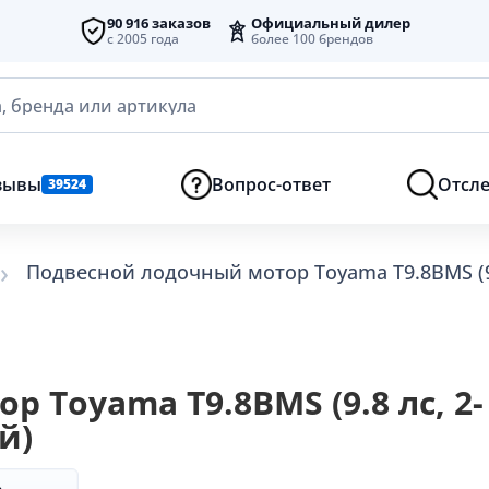
90 916 заказов
Официальный дилер
с 2005 года
более 100 брендов
, бренда или артикула
зывы
Вопрос-ответ
Отсле
39524
Подвесной лодочный мотор Toyama T9.8BMS (9.
 Toyama T9.8BMS (9.8 лс, 2-
й)