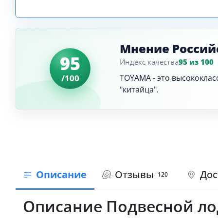
Мнение Россий
95
Индекс качества
95 из 100
/100
TOYAMA - это высококла
"китайца".
Описание
Отзывы
Дос
120
Описание Подвесной лод