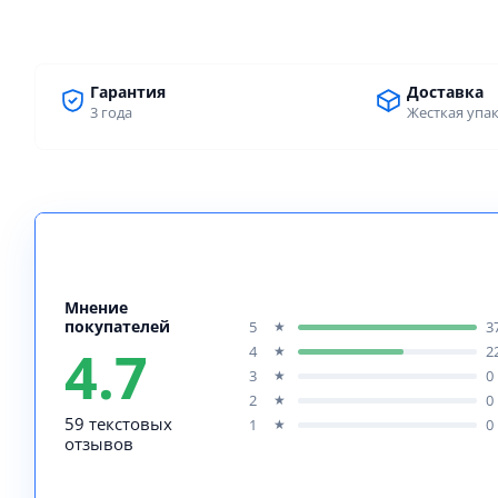
Гарантия
Доставка
3 года
Жесткая упа
Мнение
покупателей
5
3
★
4.7
4
2
★
3
0
★
2
0
★
59 текстовых
1
0
★
отзывов