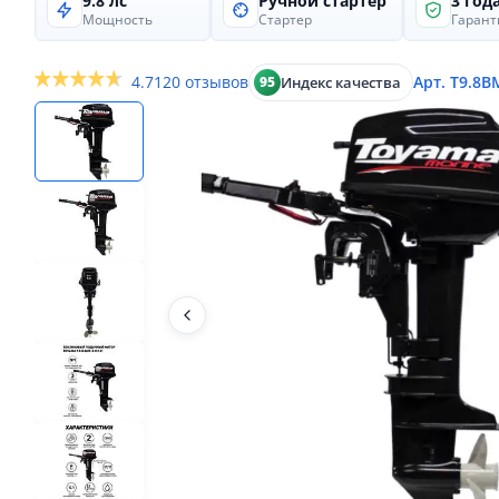
9.8 лс
Ручной стартер
3 год
Мощность
Стартер
Гарант
4.7
120 отзывов
Арт. T9.8B
Индекс качества
95