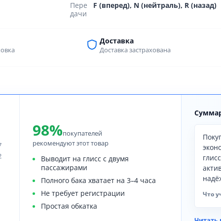
Пере
F (вперед), N (нейтраль), R (назад)
дачи
Доставка
ковка
Доставка застрахована
Суммар
98%
покупателей
Поку
рекомендуют этот товар
7
экон
2
глис
Выводит на глисс с двумя
пассажирами
акти
надё
Полного бака хватает на 3–4 часа
Не требует регистрации
Что у
Простая обкатка
Читать 