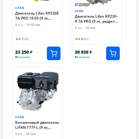
LIFAN
LIFAN
Двигатель Lifan KP230E
Двигатель Lifan KP230-
7А PRO 19.05 (9 лс,
R 7А PRO (9 лс, редуктор
электростартер,
9 л.с. · 19.05 мм
автоматического
катушка 7А, 19.05 мм)
9 л.с. · 20 мм
сцепления, катушка
7А)
★
★
4.7
(58)
4.8
(46)
23 250
30 930
₽
₽
В наличии
В наличии
LIFAN
Бензиновый двигатель
LIFAN 177F-L (9 лс,
редуктор L без
9 л.с. · 25 мм
сцепления, понижение