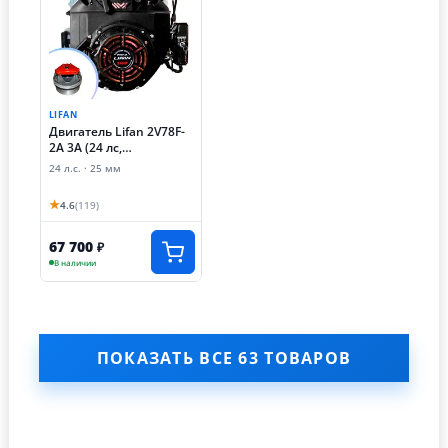
LIFAN
Двигатель Lifan 2V78F-
2A 3А (24 лс,
электростартер,
24 л.с. · 25 мм
катушка освещения
3А) + вариатор Сафари
★
4.6
(119)
67 700
₽
В наличии
ПОКАЗАТЬ ВСЕ 63 ТОВАРОВ