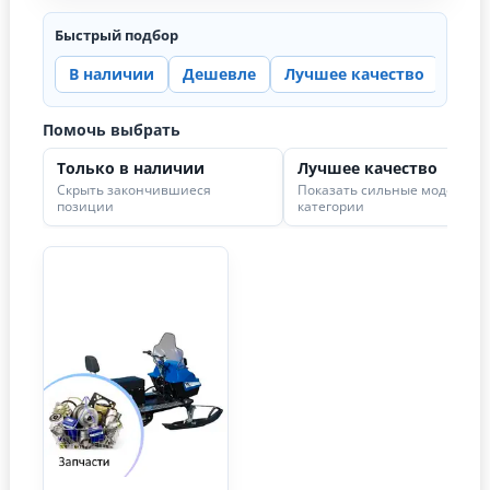
Быстрый подбор
В наличии
Дешевле
Лучшее качество
Цена
Помочь выбрать
Только в наличии
Лучшее качество
Скрыть закончившиеся
Показать сильные модели в
позиции
категории