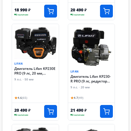
18 990
20 490
₽
₽
В наличии
В наличии
LIFAN
Двигатель Lifan KP230E
LIFAN
PRO (9 лс, 20 мм,
Двигатель Lifan KP230-
электростартер)
9 л.с. · 50 мм
R PRO (9 лс, редуктор
автоматического
9 л.с. · 20 мм
сцепления)
★
★
4.6
(65)
4.7
(49)
20 490
21 490
₽
₽
В наличии
В наличии