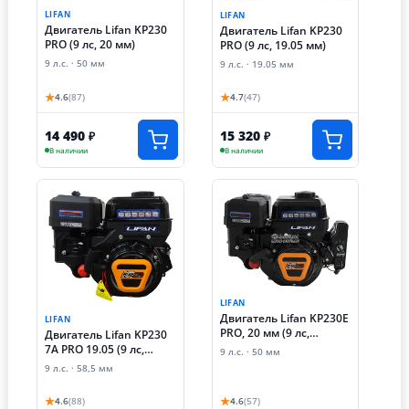
LIFAN
LIFAN
Двигатель Lifan KP230
Двигатель Lifan KP230
PRO (9 лс, 20 мм)
PRO (9 лс, 19.05 мм)
9 л.с. · 50 мм
9 л.с. · 19.05 мм
★
★
4.6
(87)
4.7
(47)
14 490
15 320
₽
₽
В наличии
В наличии
LIFAN
Двигатель Lifan KP230E
LIFAN
PRO, 20 мм (9 лс,
Двигатель Lifan KP230
электростартер, 20 мм)
7А PRO 19.05 (9 лс,
9 л.с. · 50 мм
катушка 7А, 19.05 мм)
9 л.с. · 58,5 мм
★
★
4.6
(88)
4.6
(57)