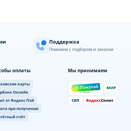
сии
Поддержка
Поможем с подбором и заказом
собы оплаты
Мы принимаем
ковские карты
МИР
ербанк Онлайн
СБП
Яндекс
Сплит
ит от Яндекс Пэй
ата при получении
чётный счёт