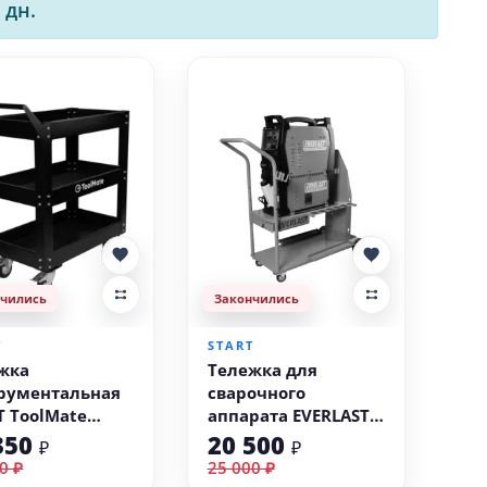
 дн.
нчились
Закончились
T
START
жка
Тележка для
рументальная
сварочного
T ToolMate
аппарата EVERLAST
016
2TG007
350
20 500
₽
₽
0 ₽
25 000 ₽