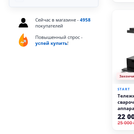
Сейчас в магазине -
4958
покупателей
Повышенный спрос -
успей купить
!
Законч
START
Тележк
свароч
аппара
Optima
22 0
25 000 