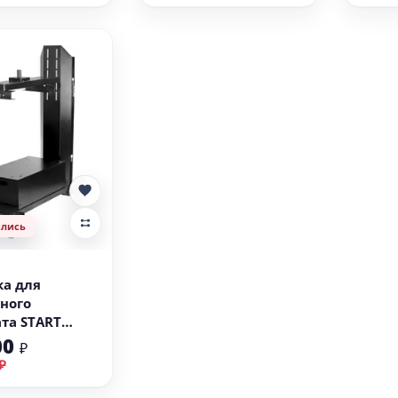
ились
а для
ного
та START
 2TG002
00
₽
₽