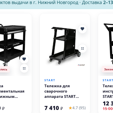
ктов выдачи в г. Нижний Новгород
·
Доставка
2–13
ились
Зако
В корзину
START
STAR
ка
Тележка для
Теле
ументальная
сварочного
инст
вижным
аппарата START
STAR
ART
MASTER
STI0
12 
0
7 410
ekker STI0017
(MIG/TIG/MMA)
★
4.7 (95)
₽
₽
15 00