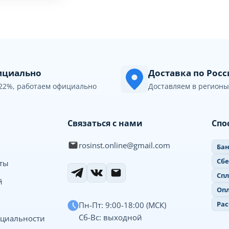
циально
Доставка по Рос
22%, работаем официально
Доставляем в регионы
Связаться с нами
Спо
rosinst.online@gmail.com
Бан
Сб
иты
Спл
й
Опл
Рас
Пн-Пт: 9:00-18:00 (МСК)
Сб-Вс: выходной
циальности