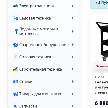
73
пун
Электротранспорт
Садовая техника
Лодочные моторы и
мотовесла
Сварочное оборудование
Силовая техника
Законч
Строительная техника
START
Станки
Тележ
инстр
с выд
Товары для животных
ящиком ST
6 80
ToolTr
Запчасти