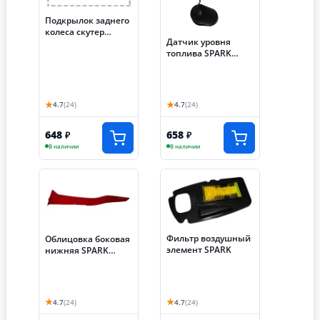
Подкрылок заднего
колеса скутер
Датчик уровня
SPARK (щиток
топлива SPARK
грязезащитный)
(077)
(031) (НАБОР)
★
★
4.7
(24)
4.7
(24)
648
658
₽
₽
В наличии
В наличии
Фильтр воздушный
Облицовка боковая
элемент SPARK
нижняя SPARK
левая (013)
★
★
4.7
(24)
4.7
(24)