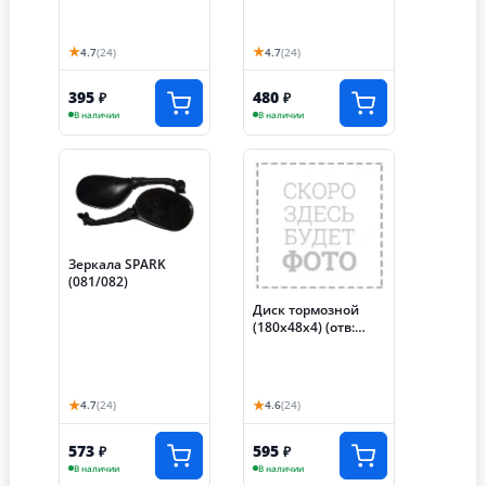
(090/091)
★
★
4.7
(24)
4.7
(24)
395
480
₽
₽
В наличии
В наличии
Зеркала SPARK
(081/082)
Диск тормозной
(180х48х4) (отв:
3х57) SPARK (050)
(НАБОР)
★
★
4.7
(24)
4.6
(24)
573
595
₽
₽
В наличии
В наличии