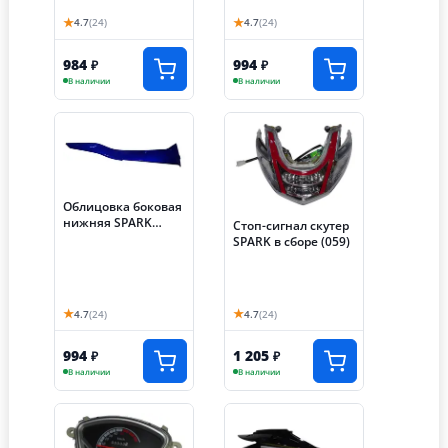
★
★
4.7
(24)
4.7
(24)
984
994
₽
₽
В наличии
В наличии
Облицовка боковая
нижняя SPARK
Стоп-сигнал скутер
правая (012)
SPARK в сборе (059)
★
★
4.7
(24)
4.7
(24)
994
1 205
₽
₽
В наличии
В наличии