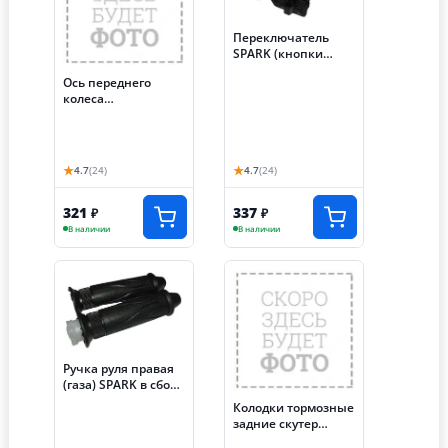
Переключатель
SPARK (кнопки
компл.) (092-096)
Ось переднего
колеса
(М12*1.25мм*220м
м) скутер SPARK в
сборе с гайкой и
втулкой (075)
★
★
4.7
(24)
4.7
(24)
(НАБОР)
321
337
₽
₽
В наличии
В наличии
Ручка руля правая
(газа) SPARK в сборе
(с резинкой) +
Колодки тормозные
ручка левая
задние скутер
(резиновая)
SPARK (НАБОР)