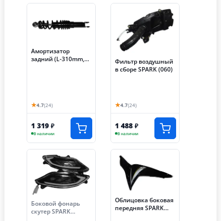
Амортизатор
задний (L-310mm,
Фильтр воздушный
D1-10mm, H1-20mm,
в сборе SPARK (060)
D2-8mm, H2-20mm)
SPARK (053)
★
★
4.7
(24)
4.7
(24)
1 319
1 488
₽
₽
В наличии
В наличии
Облицовка боковая
Боковой фонарь
передняя SPARK
скутер SPARK
левая (006)
(057/058) передний