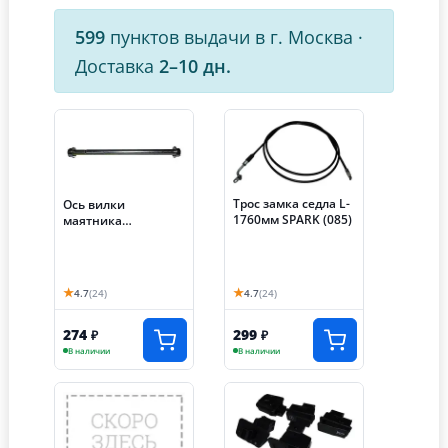
599
пунктов выдачи в г. Москва
·
Доставка
2–10 дн.
Трос замка седла L-
Ось вилки
1760мм SPARK (085)
маятника
(М10*1.25мм*185м
м) SPARK (074)
★
★
4.7
(24)
4.7
(24)
274
299
₽
₽
В наличии
В наличии