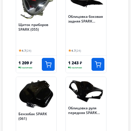
Облицовка боковая
задняя SPARK
Щиток приборов
правая (008)
SPARK (055)
★
★
4.7
(24)
4.7
(24)
1 209
1 243
₽
₽
В наличии
В наличии
Облицовка руля
передняя SPARK
Бензобак SPARK
(002)
(061)