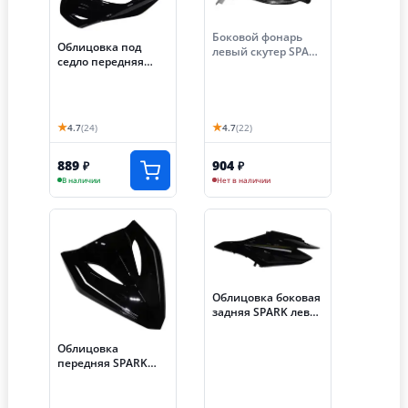
Боковой фонарь
Облицовка под
левый скутер SPARK
седло передняя
(057/058) передний
SPARK (003)
★
★
4.7
(24)
4.7
(22)
889
904
₽
₽
В наличии
Нет в наличии
Облицовка боковая
задняя SPARK левая
(009)
Облицовка
передняя SPARK
(004)