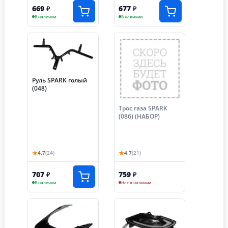
669
677
₽
₽
В наличии
В наличии
Руль SPARK голый
(048)
Трос газа SPARK
(086) (НАБОР)
★
★
4.7
(24)
4.7
(21)
707
759
₽
₽
В наличии
Нет в наличии