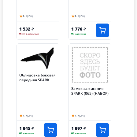
★
★
4.7
(24)
4.7
(24)
1 532
1 776
₽
₽
Нет в наличии
В наличии
Облицовка боковая
передняя SPARK
правая (007)
Замок зажигания
SPARK (065) (НАБОР)
★
★
4.7
(24)
4.7
(24)
1 945
1 997
₽
₽
В наличии
В наличии