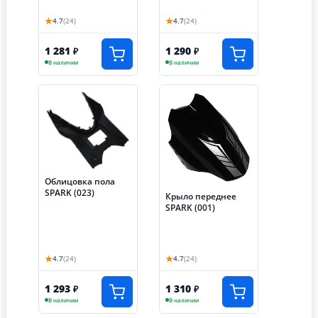
★
★
4.7
(24)
4.7
(24)
1 281
1 290
₽
₽
В наличии
В наличии
Облицовка пола
SPARK (023)
Крыло переднее
SPARK (001)
★
★
4.7
(24)
4.7
(24)
1 293
1 310
₽
₽
В наличии
В наличии