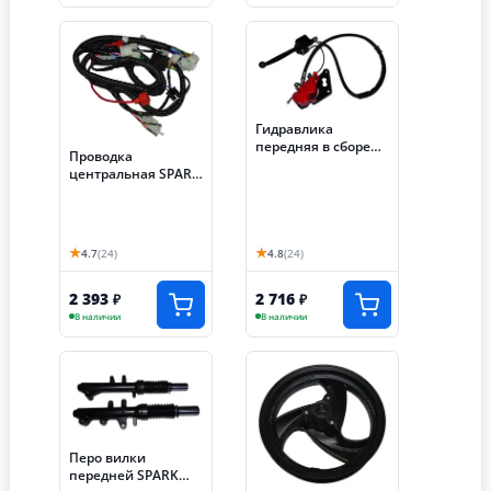
Гидравлика
передняя в сборе
Проводка
SPARK (049)
центральная SPARK
(088)
★
★
4.7
(24)
4.8
(24)
2 393
2 716
₽
₽
В наличии
В наличии
Перо вилки
передней SPARK