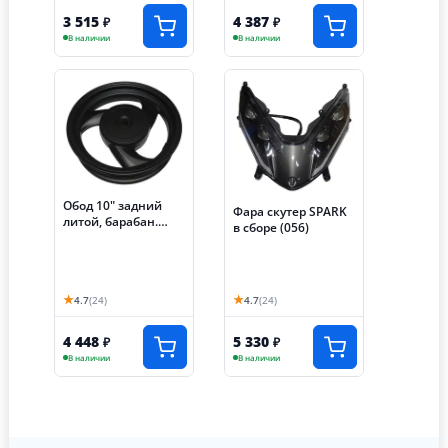
3 515
4 387
₽
₽
В наличии
В наличии
Обод 10" задний
Фара скутер SPARK
литой, барабан.
в сборе (056)
тормоз 2,15-10
SPARK (3-х лучевой)
(043)
★
★
4.7
(24)
4.7
(24)
4 448
5 330
₽
₽
В наличии
В наличии