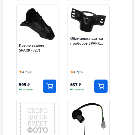
Облицовка щитка
приборов SPARK
Крыло заднее
(017)
SPARK (027)
★
★
4.7
(24)
4.7
(24)
595
637
₽
₽
В наличии
В наличии