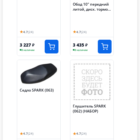
левое/правое
Обод 10" передний
(ДИСКОВЫЙ
литой, диск. тормоз
тормоз) (044/045)
2,15-10 SPARK (3-х
лучевой) (042), (ось
12мм)
★
★
4.7
(24)
4.7
(24)
3 227
3 435
₽
₽
В наличии
В наличии
Седло SPARK (063)
Глушитель SPARK
(062) (НАБОР)
★
★
4.7
(24)
4.7
(24)