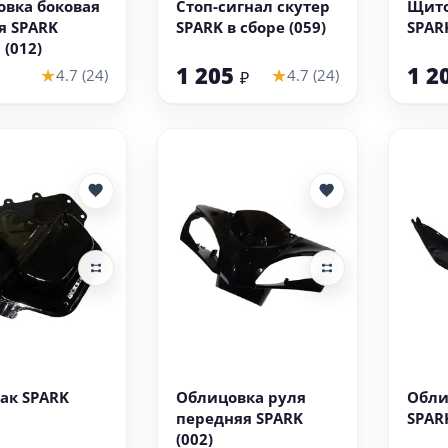
вка боковая
Стоп-сигнал скутер
Щито
я SPARK
SPARK в сборе (059)
SPARK
 (012)
1 205
1 2
★
★
4.7 (24)
4.7 (24)
₽
 корзину
В корзину
ак SPARK
Облицовка руля
Обли
передняя SPARK
SPARK
(002)