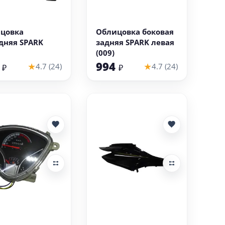
В корзину
В корзину
цовка
Облицовка боковая
дняя SPARK
задняя SPARK левая
(009)
4
994
★
★
4.7 (24)
4.7 (24)
₽
₽
В корзину
В корзину