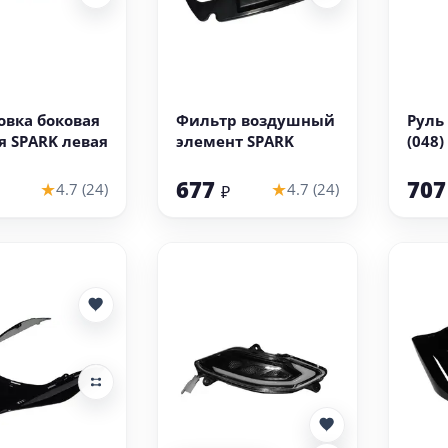
 корзину
В корзину
вка боковая
Фильтр воздушный
Руль
 SPARK левая
элемент SPARK
(048)
677
70
★
★
4.7 (24)
4.7 (24)
₽