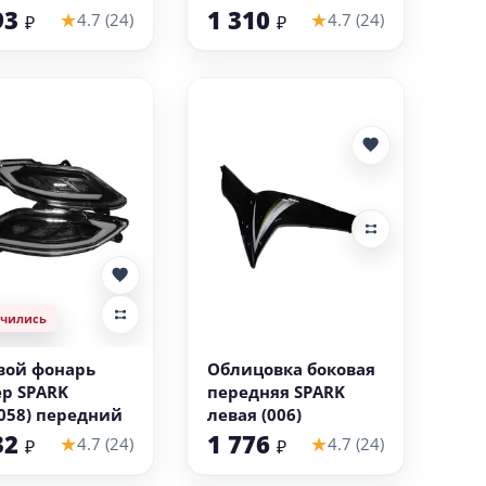
93
1 310
★
★
4.7 (24)
4.7 (24)
₽
₽
нчились
В корзину
вой фонарь
Облицовка боковая
ер SPARK
передняя SPARK
/058) передний
левая (006)
32
1 776
★
★
4.7 (24)
4.7 (24)
₽
₽