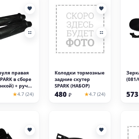
 корзину
В корзину
руля правая
Колодки тормозные
Зерк
SPARK в сборе
задние скутер
(081/
инкой) + ручка
SPARK (НАБОР)
(резиновая)
480
57
★
★
4.7 (24)
4.7 (24)
₽
1)