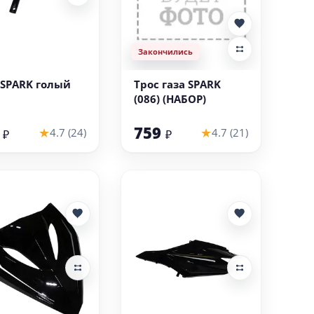
Закончились
В корзину
 SPARK голый
Трос газа SPARK
(086) (НАБОР)
7
759
★
★
4.7 (24)
4.7 (21)
₽
₽