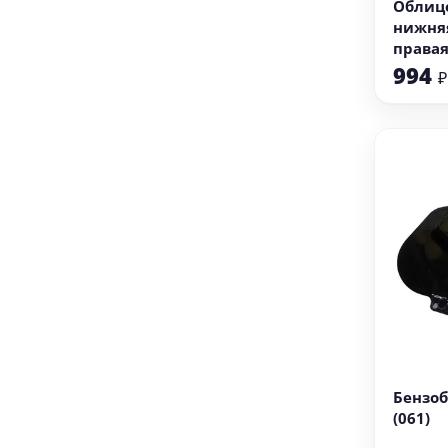
Облицо
нижня
правая
994
₽
В
Бензоб
(061)