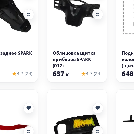
 корзину
В корзину
заднее SPARK
Облицовка щитка
Подк
приборов SPARK
коле
(017)
(щит
гряз
637
64
★
★
4.7 (24)
4.7 (24)
₽
(031)