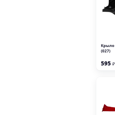
В
Крыло 
(027)
595
₽