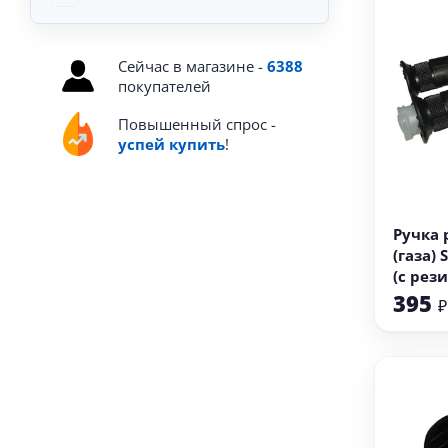
Сейчас в магазине -
6388
покупателей
Повышенный спрос -
успей купить
!
В
Ручка 
(газа) 
(с рез
левая 
395
₽
(090/09