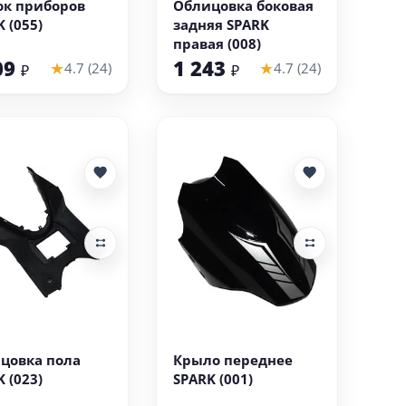
к приборов
Облицовка боковая
 (055)
задняя SPARK
правая (008)
09
1 243
★
★
4.7 (24)
4.7 (24)
₽
₽
В корзину
В корзину
цовка пола
Крыло переднее
 (023)
SPARK (001)