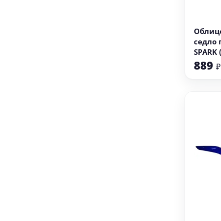
В
Облиц
седло 
SPARK 
889
₽
В