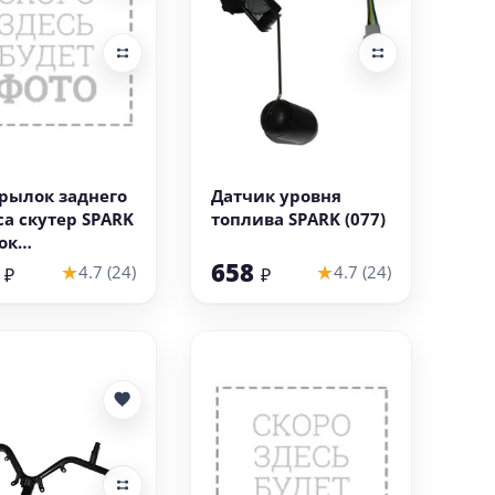
В корзину
В корзину
рылок заднего
Датчик уровня
са скутер SPARK
топлива SPARK (077)
ок
езащитный)
8
658
★
★
4.7 (24)
4.7 (24)
₽
₽
 (НАБОР)