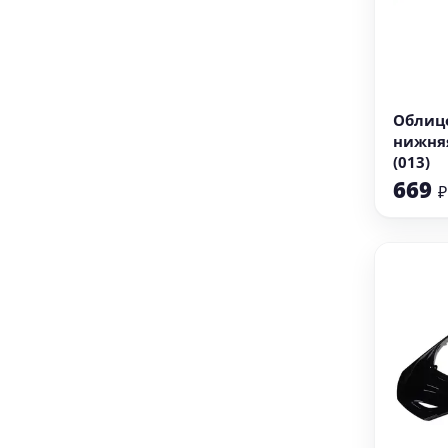
В
Облицо
нижняя
(013)
669
₽