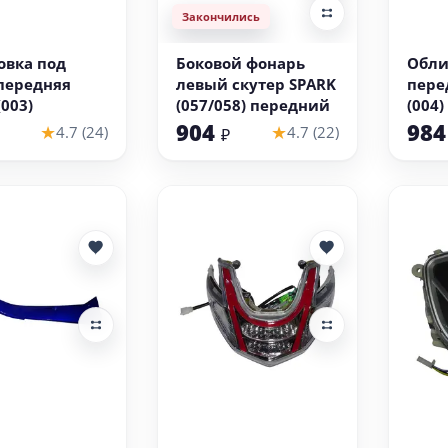
Закончились
 корзину
овка под
Боковой фонарь
Обли
передняя
левый скутер SPARK
пере
(003)
(057/058) передний
(004)
904
98
★
★
4.7 (24)
4.7 (22)
₽
 корзину
В корзину