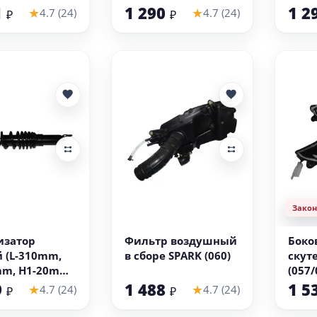
1
1 290
1 2
★
★
4.7 (24)
4.7 (24)
₽
₽
Зако
 корзину
В корзину
изатор
Фильтр воздушный
Боко
 (L-310mm,
в сборе SPARK (060)
скут
mm, H1-20mm,
(057
m, H2-20mm)
9
1 488
1 5
★
★
4.7 (24)
4.7 (24)
₽
₽
(053)