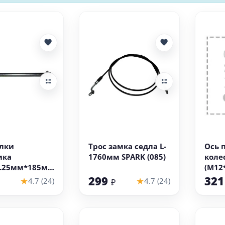
 корзину
В корзину
лки
Трос замка седла L-
Ось 
ика
1760мм SPARK (085)
коле
1.25мм*185мм
(М12
 (074)
) ску
299
32
★
★
4.7 (24)
4.7 (24)
₽
сбор
втул
(НАБ