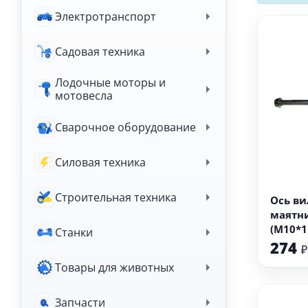
Электротранспорт
Садовая техника
Лодочные моторы и
мотовесла
Сварочное оборудование
Силовая техника
В
Строительная техника
Ось ви
маятн
(М10*
Станки
) SPARK
274
₽
Товары для животных
Запчасти