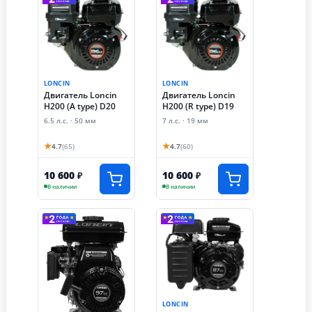
LONCIN
LONCIN
Двигатель Loncin
Двигатель Loncin
H200 (A type) D20
H200 (R type) D19
6.5 л.с. · 50 мм
7 л.с. · 19 мм
★
★
4.7
(65)
4.7
(60)
10 600
10 600
₽
₽
В наличии
В наличии
LONCIN