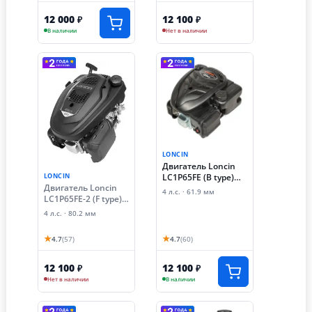
12 000
12 100
₽
₽
В наличии
Нет в наличии
LONCIN
Двигатель Loncin
LC1P65FE (B type)
LONCIN
Двигатель Loncin
D22.2
4 л.с. · 61.9 мм
LC1P65FE-2 (F type)
D22, 2
4 л.с. · 80.2 мм
★
★
4.7
(57)
4.7
(60)
12 100
12 100
₽
₽
Нет в наличии
В наличии