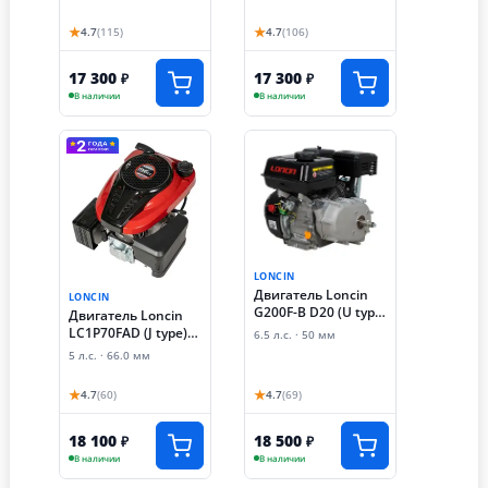
вал B type)
вал)
★
★
4.7
(115)
4.7
(106)
17 300
17 300
₽
₽
В наличии
В наличии
LONCIN
Двигатель Loncin
LONCIN
G200F-B D20 (U type,
Двигатель Loncin
6.5 лс,
LC1P70FAD (J type)
6.5 л.с. · 50 мм
автоматическое
D22
5 л.с. · 66.0 мм
сцепление)
(электростартер)
★
★
4.7
(60)
4.7
(69)
18 100
18 500
₽
₽
В наличии
В наличии