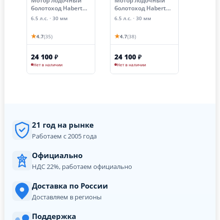
Мотор лодочный
Мотор лодочный
болотоход Habert
болотоход Habert
(двигатель Loncin
(двигатель Loncin
6.5 л.с. · 30 мм
6.5 л.с. · 30 мм
H200, 6.5 лс, D20)
H200 D19)
★
★
4.7
(35)
4.7
(38)
24 100
24 100
₽
₽
Нет в наличии
Нет в наличии
21 год на рынке
Работаем с 2005 года
Официально
НДС 22%, работаем официально
Доставка по России
Доставляем в регионы
Поддержка