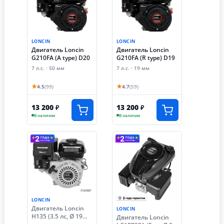
LONCIN
LONCIN
Двигатель Loncin
Двигатель Loncin
G210FA (A type) D20
G210FA (R type) D19
7 л.с. · 50 мм
7 л.с. · 19 мм
★
★
4.5
(99)
4.7
(59)
13 200
13 200
₽
₽
В наличии
В наличии
LONCIN
Двигатель Loncin
LONCIN
H135 (3.5 лс, Ø 19
Двигатель Loncin