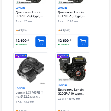
LONCIN
LONCIN
Двигатель Loncin
Двигатель Loncin
LC170F-2 (A type)
LC170F-2 (R type)
D20
D19
7 л.с. · 20 мм
7 л.с. · 19.05 мм
★
★
4.7
(89)
4.7
(148)
12 600
12 600
₽
₽
В наличии
В наличии
LONCIN
LONCIN
Двигатель Loncin
Loncin LC1P65FE (4
G200F (A10 type)
лс, ∅ 22.2 мм, с
D19
6.5 л.с. · 19.05 мм
динамическим
4 л.с. · 61.9 мм
тормозом)
★
★
4.7
(99)
4.7
(91)