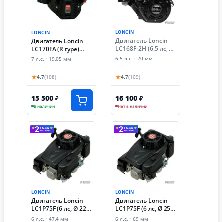
LONCIN
LONCIN
Двигатель Loncin
Двигатель Loncin
LC168F-2H (6.5 лс, Ø
LC170FA (R type)
20 мм, для
D19 (лодочная
6.5 л.с. · 20 мм
7 л.с. · 19.05 мм
вибротрамбовщика
серия)
)
★
★
4.7
(108)
4.7
(109)
15 500
16 100
₽
₽
В наличии
Нет в наличии
LONCIN
LONCIN
Двигатель Loncin
Двигатель Loncin
LC1P75F (6 лс, Ø 22.2
LC1P75F (6 лс, Ø 25
мм, вертикальный
мм, вертикальный
6 л.с. · 47.4 мм
6 л.с. · 69 мм