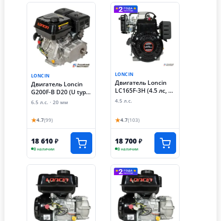
LONCIN
LONCIN
Двигатель Loncin
Двигатель Loncin
LC165F-3H (4.5 лс, 15
G200F-B D20 (U type)
мм, резьбовой, для
(6.5 лс,
4.5 л.с.
6.5 л.с. · 20 мм
виброноги)
автоматическое
сцепление)
★
★
4.7
(99)
4.7
(103)
18 610
18 700
₽
₽
В наличии
В наличии