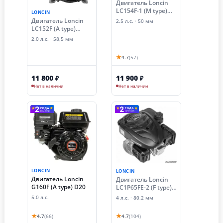
Двигатель Loncin
LC154F-1 (M type)
LONCIN
D16
Двигатель Loncin
2.5 л.с. · 50 мм
LC152F (A type)
D15.8
2.0 л.с. · 58,5 мм
★
4.7
(57)
11 800
11 900
₽
₽
Нет в наличии
Нет в наличии
LONCIN
LONCIN
Двигатель Loncin
Двигатель Loncin
G160F (A type) D20
LC1P65FE-2 (F type)
D22, 2
5.0 л.с.
4 л.с. · 80.2 мм
★
★
4.7
(66)
4.7
(104)