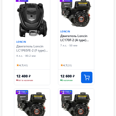
LONCIN
Двигатель Loncin
LC170F-2 (A type)
LONCIN
D20
7 л.с. · 50 мм
Двигатель Loncin
LC1P65FE-2 (F type)
D22, 2 (4 лс,
4 л.с. · 80.2 мм
динамический
тормоз)
★
★
4.7
(40)
4.7
(20)
12 400
12 600
₽
₽
Нет в наличии
В наличии