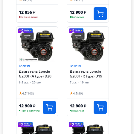
12 856
12 900
₽
₽
Нет в наличии
В наличии
LONCIN
LONCIN
Двигатель Loncin
Двигатель Loncin
G200F (A type) D20
G200F (R type) D19
6.5 л.с. · 20 мм
7 л.с. · 19 мм
★
★
4.7
(103)
4.7
(59)
12 900
12 900
₽
₽
1 шт. в наличии
В наличии