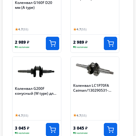
Коленвал G160F D20
type)/130290579-0001
мм (A type)
★
★
4.7
(55)
4.7
(55)
2 989
2 989
₽
₽
В наличии
В наличии
Коленвал LC1P70FA
Коленвал G200F
Caiman/130290531-
конусный (W type) для
0001
генератора
★
★
4.7
(55)
4.7
(55)
3 045
3 045
₽
₽
В наличии
В наличии