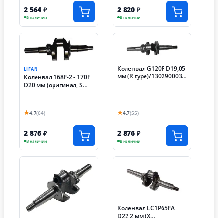
2 564
2 820
₽
₽
В наличии
В наличии
Коленвал G120F D19,05
LIFAN
мм (R type)/130290003-
Коленвал 168F-2 - 170F
0001
D20 мм (оригинал, S
type)
★
★
4.7
(64)
4.7
(55)
2 876
2 876
₽
₽
В наличии
В наличии
Коленвал LC1P65FA
D22,2 мм (X