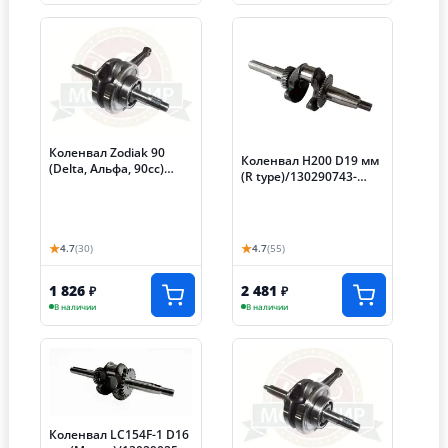
Коленвал Zodiak 90
Коленвал H200 D19 мм
(Delta, Альфа, 90сс)
(R type)/130290743-
палец13мм., в сборе с
0001
подш.
★
★
4.7
(30)
4.7
(55)
1 826
2 481
₽
₽
В наличии
В наличии
Коленвал LC154F-1 D16