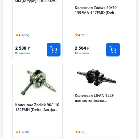
мм (M type)/130290255-
0001
Коленвал Zodiak 50/70
139FMА-147FMD (Delta,
Альфа) палец13мм, в
сборе с подш. и
звездой ГРМ(ход 41
★
★
4.7
(55)
4.7
(30)
2 538
2 564
₽
₽
В наличии
В наличии
Коленвал LIFAN 152F
для мотопомпы
Коленвал Zodiak 90/110
25ZB12-1.4Q (оригинал,
152FMH (Delta, Альфа
P4 type)
110 сс) палец13мм., в
сборе с подш. и
звездой ГРМ
★
★
4.7
(30)
4.7
(55)