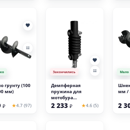
ко
Закончились
Мало
 корзину
о грунту (100
Демпферная
Шнек
00 мм)
пружина для
мм /
мотобура
(пружинный
9
2 233
2 3
★
★
4.7 (97)
4.6 (5)
₽
₽
адаптер)