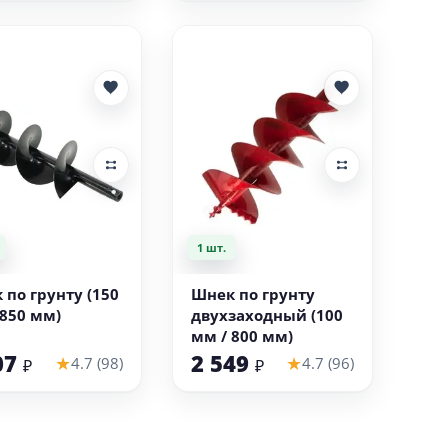
1 шт.
В корзину
В корзину
 по грунту (150
Шнек по грунту
 850 мм)
двухзаходный (100
мм / 800 мм)
07
2 549
★
★
4.7 (98)
4.7 (96)
₽
₽