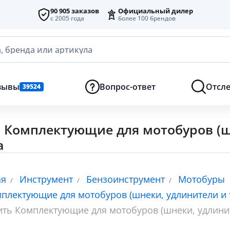
90 905 заказов
Официальный дилер
с 2005 года
более 100 брендов
, бренда или артикула
зывы
Вопрос-ответ
Отсле
39524
 Комплектующие для мотобуров (шн
а
ая
Инструмент
Бензоинструмент
Мотобуры
плектующие для мотобуров (шнеки, удлинители и 
ить Комплектующие для мотобуров (шнеки, удлинит