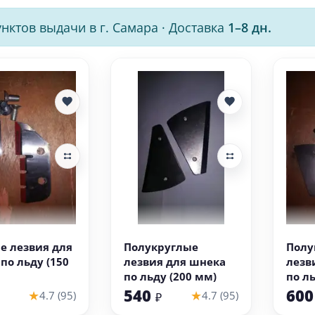
нктов выдачи в г. Самара
·
Доставка
1–8 дн.
 корзину
В корзину
е лезвия для
Полукруглые
Полу
по льду (150
лезвия для шнека
лезв
по льду (200 мм)
по л
540
60
★
★
4.7 (95)
4.7 (95)
₽