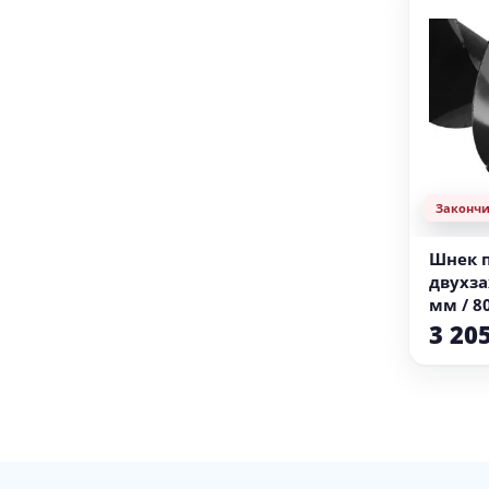
Законч
Шнек п
двухза
мм / 8
3 20