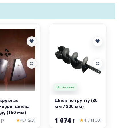
Несколько
В корзину
В корзину
круглые
Шнек по грунту (80
ия для шнека
мм / 800 мм)
ьду (150 мм)
0
1 674
★
★
4.7 (93)
4.7 (100)
₽
₽