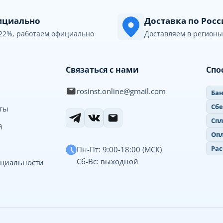
циально
Доставка по Рос
22%, работаем официально
Доставляем в регионы
Связаться с нами
Спо
rosinst.online@gmail.com
Бан
Сб
иты
Спл
й
Опл
Рас
Пн-Пт: 9:00-18:00 (МСК)
Сб-Вс: выходной
циальности