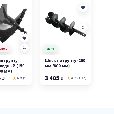
ились
Мало
В корзину
о грунту
Шнек по грунту (250
ходный (150
мм /800 мм)
00 мм)
5
3 405
★
★
4.8 (5)
4.7 (102)
₽
₽