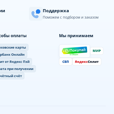
сии
Поддержка
Поможем с подбором и заказом
собы оплаты
Мы принимаем
ковские карты
МИР
ербанк Онлайн
СБП
Яндекс
Сплит
ит от Яндекс Пэй
ата при получении
чётный счёт