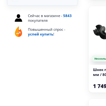
Сейчас в магазине -
5843
покупателя
Повышенный спрос -
успей купить
!
Несколь
В
Шнек п
мм / 8
1 74