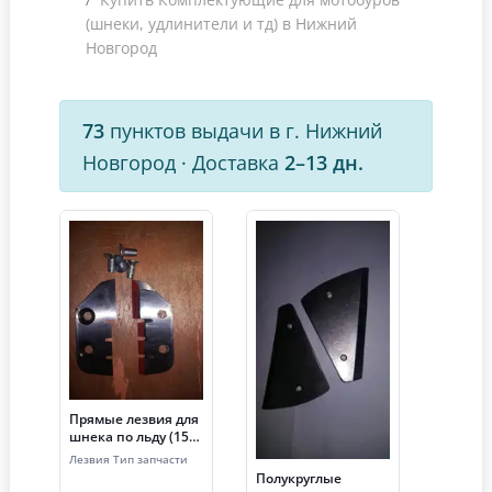
(шнеки, удлинители и тд) в Нижний
Новгород
73
пунктов выдачи в г. Нижний
Новгород
·
Доставка
2–13 дн.
Прямые лезвия для
шнека по льду (150
мм)
Лезвия Тип запчасти
Полукруглые