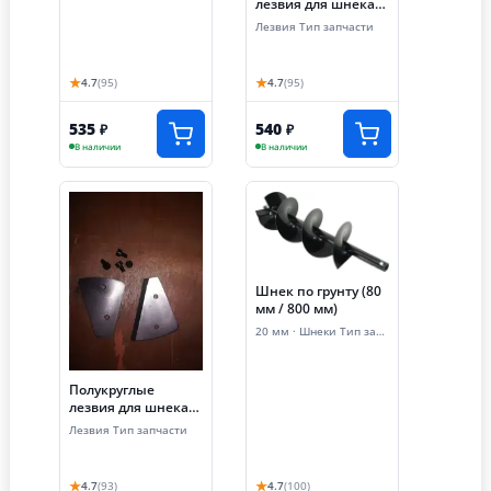
лезвия для шнека
по льду (200 мм)
Лезвия Тип запчасти
★
★
4.7
(95)
4.7
(95)
535
540
₽
₽
В наличии
В наличии
Шнек по грунту (80
мм / 800 мм)
20 мм · Шнеки Тип запчасти
Полукруглые
лезвия для шнека
по льду (150 мм)
Лезвия Тип запчасти
★
★
4.7
(93)
4.7
(100)