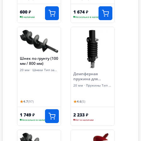
600
1 674
₽
₽
В наличии
Несколько в наличии
Шнек по грунту (100
мм / 800 мм)
20 мм · Шнеки Тип запчасти
Демпферная
пружина для
мотобура
20 мм · Пружины Тип запчасти
(пружинный
адаптер)
★
★
4.7
(97)
4.6
(5)
1 749
2 233
₽
₽
Несколько в наличии
Нет в наличии