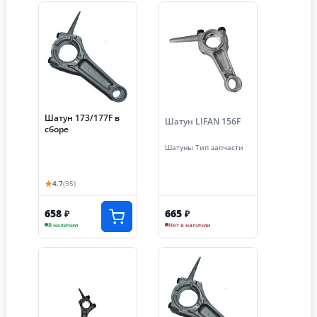
Шатун 173/177F в
Шатун LIFAN 156F
сборе
Шатуны Тип запчасти
★
4.7
(95)
658
665
₽
₽
В наличии
Нет в наличии