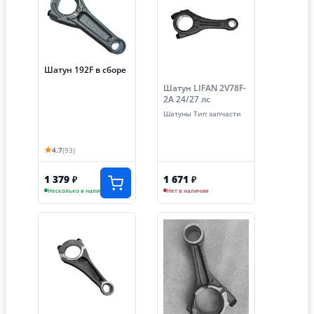
Шатун 192F в сборе
Шатун LIFAN 2V78F-
2A 24/27 лс
Шатуны Тип запчасти
★
4.7
(93)
1 379
1 671
₽
₽
Несколько в наличии
Нет в наличии