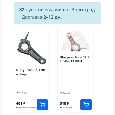
82
пунктов выдачи в г. Волгоград
·
Доставка
2–12 дн.
Шатун в сборе STD
LIFAN LF170F-T
(13200|168F)
Шатун 168F-2, 170F
в сборе
★
★
4.7
(98)
4.7
(28)
401
518
₽
₽
Несколько в наличии
В наличии