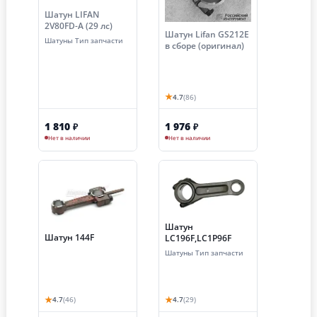
Шатун LIFAN
2V80FD-A (29 лс)
Шатун Lifan GS212E
Шатуны Тип запчасти
в сборе (оригинал)
★
4.7
(86)
1 810
1 976
₽
₽
Нет в наличии
Нет в наличии
Шатун
Шатун 144F
LC196F,LC1P96F
Шатуны Тип запчасти
★
★
4.7
(46)
4.7
(29)