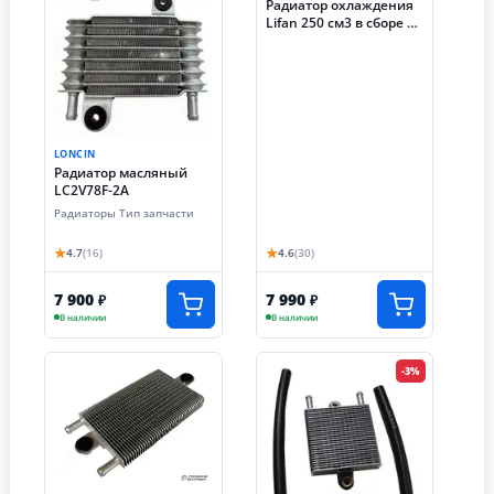
Радиатор охлаждения
Lifan 250 см3 в сборе с
ВЕНТИЛЯТОРОМ
трицикл (300*430*50)
LONCIN
Радиатор масляный
LC2V78F-2A
Радиаторы Тип запчасти
★
★
4.7
(16)
4.6
(30)
7 900
7 990
₽
₽
В наличии
В наличии
-3%