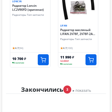
LONCIN
Радиатор Loncin
LC2V90FD (оригинал)
Радиаторы Тип запчасти
LIFAN
Радиатор масляный
LIFAN 2V78F, 2V78F-2A
(оригинал)
Радиаторы Тип запчасти
★
★
4.7
(94)
4.7
(100)
11 990
₽
10 700
₽
12 300 ₽
В наличии
В наличии
Закончились
3
▸ показать