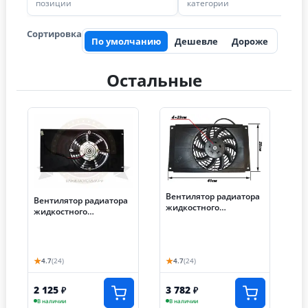
позиции
категории
Сортировка
По умолчанию
Дешевле
Дороже
Остальные
Вентилятор радиатора
Вентилятор радиатора
жидкостного
жидкостного
охлаждения, трицикл
охлаждения трицикл
Лифан, двиг.167MM,
Лифан 42 см
41см*25см. D-23см.
★
★
4.7
(24)
4.7
(24)
2 125
3 782
₽
₽
В наличии
В наличии