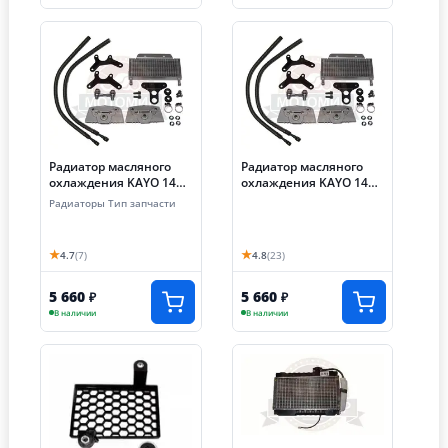
Радиатор масляного
Радиатор масляного
охлаждения KAYO 140
охлаждения KAYO 140
см3 YX-140/150
см3 YX-
Радиаторы Тип запчасти
(1P56FMJ), 4МКПП,
140/150(1P56FMJ)
(39134/39133)
,4МКПП, (39134/39133)
★
★
4.7
(7)
4.8
(23)
5 660
5 660
₽
₽
В наличии
В наличии