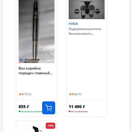
FORZA
Ходоуменьшитель
бензинового
китайского
мотоблока (вал
фрез S32, 9 лс)
ПОЛНЫЙ
КОМПЛЕКТ
Вал коробки
передач главный
китайского
мотоблока 135 под
шпонку (ВОМ 18
мм)
★
★
4.7
(92)
4.6
(44)
855
11 490
₽
₽
Несколько в наличии
Нет в наличии
-11%