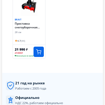
BRAIT
Приставка
снегоуборочная
Brait СОМБ-1,
28 см
приставка под
ремень (Нева, Ока,
★
4.7
(44)
Brait)
21 990
₽
24 830 ₽
Несколько в наличии
21 год на рынке
Работаем с 2005 года
Официально
НДС 22%, работаем официально