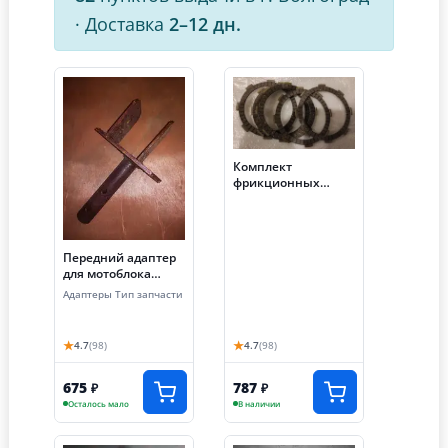
·
Доставка
2–12 дн.
Комплект
фрикционных
дисков (для
мотоблока с ВОМ)
Передний адаптер
для мотоблока
(Brait 80, Daman 68)
Адаптеры Тип запчасти
★
★
4.7
(98)
4.7
(98)
675
787
₽
₽
Осталось мало
В наличии