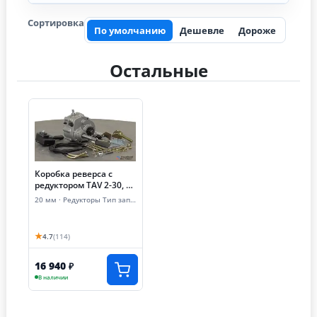
Сортировка
По умолчанию
Дешевле
Дороже
Остальные
Коробка реверса с
редуктором TAV 2-30, +
ВАРИАТОР, звезды 12/
20 мм · Редукторы Тип запчасти
цепь #35 и 10 цепь 420
★
4.7
(114)
16 940
₽
В наличии