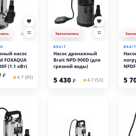
ились
Закончились
Зако
LD
BRAIT
BRAI
жный насос
Насос дренажный
Насо
ld FOXAQUA
Brait NPD-900D (для
погр
0F (1.1 кВт)
грязной воды)
NPDF
(чуг
0
₽
★
4.7 (95)
5 430
5 7
для 
★
4.7 (53)
₽