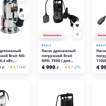
Закончились
Зако
 корзину
BRAIT
BRAI
 дренажный
Насос дренажный
Насо
ной Brait ND-
погружной Brait
погр
NPD- 750D ( для
1100
я вода)
грязной воды)
гряз
0
4 990
4 9
★
★
4.7 (44)
4.7 (29)
₽
₽