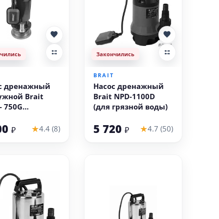
нчились
Закончились
T
BRAIT
с дренажный
Насос дренажный
ужной Brait
Brait NPD-1100D
- 750G
(для грязной воды)
унный без ножа,
00
5 720
фекальных вод)
★
★
4.4 (8)
4.7 (50)
₽
₽