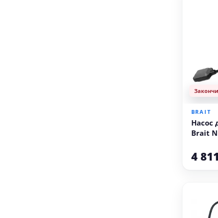
Законч
BRAIT
Насос
Brait 
4 81