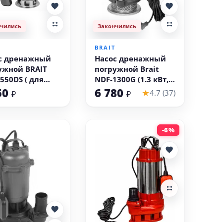
нчились
Закончились
T
BRAIT
с дренажный
Насос дренажный
ужной BRAIT
погружной Brait
550DS ( для
NDF-1300G (1.3 кВт,
ной воды)
сетка, грязная вода)
50
6 780
★
4.7 (37)
₽
₽
-6%