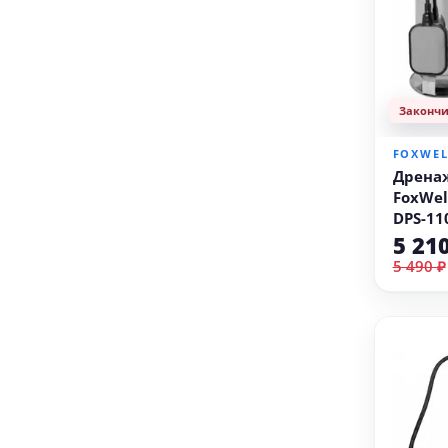
Законч
FOXWE
Дрена
FoxWe
DPS-110
5 21
5 490 ₽