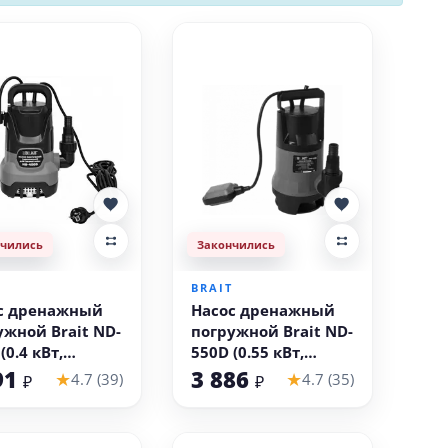
нчились
Закончились
T
BRAIT
с дренажный
Насос дренажный
ужной Brait ND-
погружной Brait ND-
(0.4 кВт,
550D (0.55 кВт,
ная вода)
грязная вода)
91
3 886
★
★
4.7 (39)
4.7 (35)
₽
₽