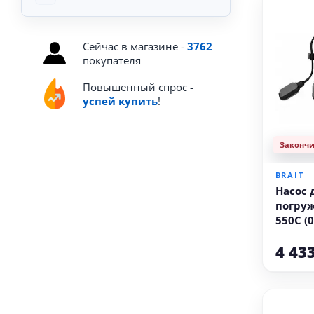
Сейчас в магазине -
3762
покупателя
Повышенный спрос -
успей купить
!
Законч
BRAIT
Насос
погруж
550C (0
чистая
4 43