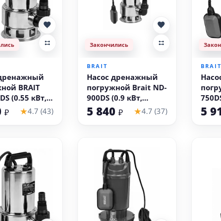
ились
Закончились
Зако
BRAIT
BRAI
 дренажный
Насос дренажный
Насо
ной BRAIT
погружной Brait ND-
погр
S (0.55 кВт,
900DS (0.9 кВт,
750DS
я вода)
грязная вода)
гряз
0
5 840
5 9
★
★
4.7 (43)
4.7 (37)
₽
₽