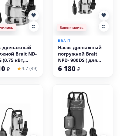
нчились
Закончились
T
BRAIT
с дренажный
Насос дренажный
ужной Brait ND-
погружной Brait
 (0.75 кВт,
NPD- 900DS ( для
ная вода)
грязной воды)
10
6 180
★
4.7 (39)
₽
₽