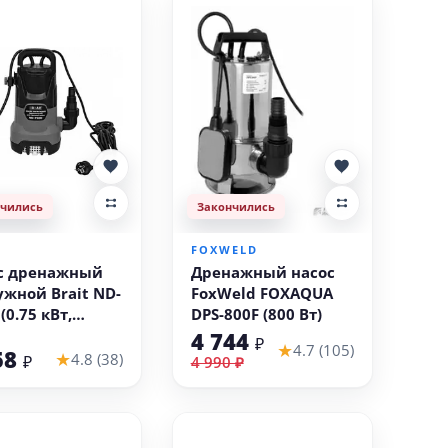
нчились
Закончились
T
FOXWELD
с дренажный
Дренажный насос
ужной Brait ND-
FoxWeld FOXAQUA
(0.75 кВт,
DPS-800F (800 Вт)
ная вода)
4 744
₽
★
4.7 (105)
58
★
4.8 (38)
₽
4 990 ₽