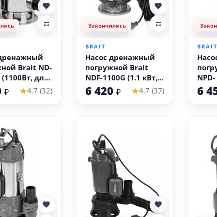
ились
Закончились
Зако
BRAIT
BRAI
 дренажный
Насос дренажный
Насо
ной Brait ND-
погружной Brait
погр
ля
NDF-1100G (1.1 кВт,
NPD- 
й воды)
сетка, грязная вода)
гряз
0
6 420
6 4
★
★
4.7 (32)
4.7 (37)
₽
₽