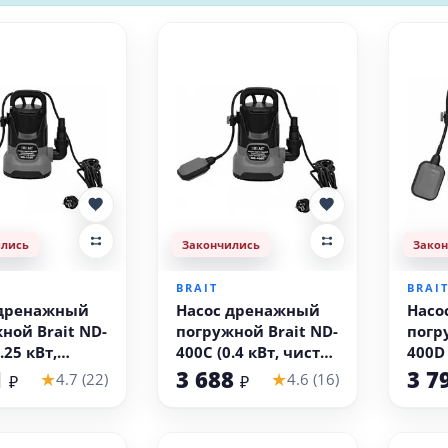
ились
Закончились
Зако
BRAIT
BRAI
 дренажный
Насос дренажный
Насо
ной Brait ND-
погружной Brait ND-
погр
.25 кВт,
400C (0.4 кВт, чистая
400D 
 вода)
вода)
гряз
1
3 688
3 7
★
★
4.7 (22)
4.6 (16)
₽
₽