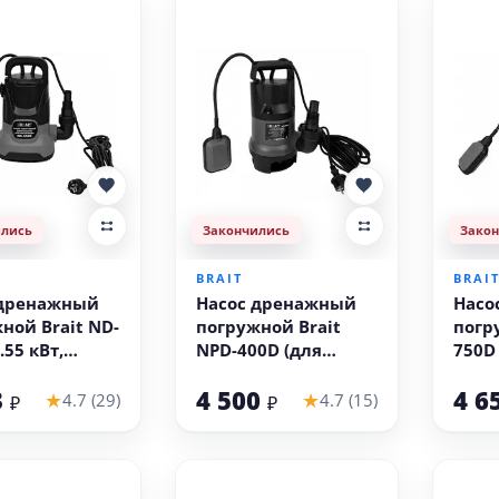
ились
Закончились
Зако
BRAIT
BRAI
 дренажный
Насос дренажный
Насо
ной Brait ND-
погружной Brait
погр
.55 кВт,
NPD-400D (для
750D 
 вода)
грязной воды)
гряз
3
4 500
4 6
★
★
4.7 (29)
4.7 (15)
₽
₽