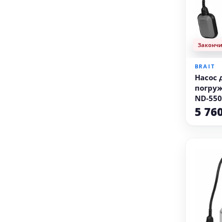
Законч
BRAIT
Насос
погруж
ND-550D
грязна
5 76