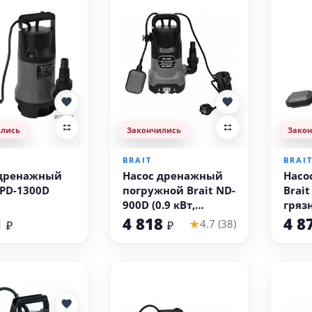
ились
Закончились
Зако
BRAIT
BRAI
 дренажный
Насос дренажный
Насо
NPD-1300D
погружной Brait ND-
Brai
900D (0.9 кВт,
гряз
грязная вода)
1
4 818
4 8
★
4.7 (38)
₽
₽