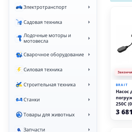
Электротранспорт
Садовая техника
Лодочные моторы и
мотовесла
Сварочное оборудование
Силовая техника
Законч
Строительная техника
BRAIT
Насос
погруж
Станки
250C (0
чистая
3 68
Товары для животных
Запчасти