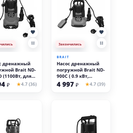
нчились
Закончились
T
BRAIT
с дренажный
Насос дренажный
ужной Brait ND-
погружной Brait ND-
D (1100Вт, для
900C ( 0.9 кВт,
ной воды)
чистая вода)
94
4 997
★
★
4.7 (36)
4.7 (39)
₽
₽