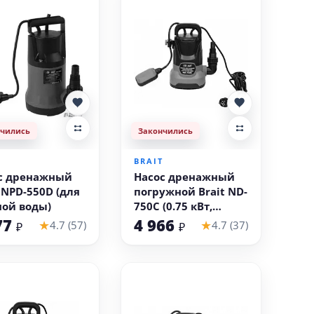
нчились
Закончились
T
BRAIT
с дренажный
Насос дренажный
t NPD-550D (для
погружной Brait ND-
ной воды)
750C (0.75 кВт,
чистая вода)
77
4 966
★
★
4.7 (57)
4.7 (37)
₽
₽