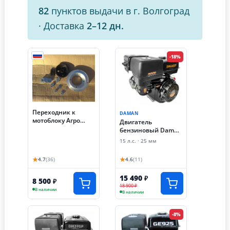
82
пунктов выдачи в г. Волгоград
·
Доставка
2–12 дн.
-18%
Переходник к
DAMAN
мотоблоку Агро
Двигатель
(Агрос) для
бензиновый Daman
установки
DM1525 (15 лс, 25
15 л.с. · 25 мм
современного
мм)
двигателя (13-20 лс)
★
★
4.7
(36)
4.6
(11)
15 490
₽
8 500
₽
18 900 ₽
В наличии
В наличии
-8%