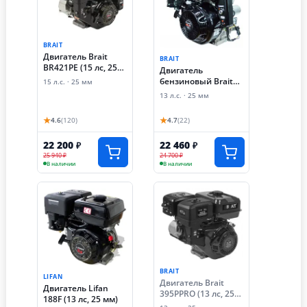
BRAIT
Двигатель Brait
BRAIT
BR421PE (15 лс, 25
Двигатель
мм, электростартер)
бензиновый Brait
15 л.с. · 25 мм
GE1325E (13 лс,
13 л.с. · 25 мм
электростартер, 25
мм)
★
★
4.6
(120)
4.7
(22)
22 200
22 460
₽
₽
25 940 ₽
24 700 ₽
В наличии
В наличии
BRAIT
LIFAN
Двигатель Brait
Двигатель Lifan
395PPRO (13 лс, 25
188F (13 лс, 25 мм)
мм)