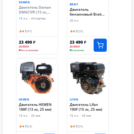
DAMAN
BRAIT
Двигатель Daman
Двигатель
DM421PE (15 лc,
бензиновый Brait
электростартер, 25
BR480P (20 лс,
15 л.с. · э/стартер
20 л.с.
мм)
ручной старт)
★
★
4.7
(47)
4.7
(29)
23 490
23 490
₽
₽
25 900 ₽
25 900 ₽
Нет в наличии
В наличии
HEMEN
LIFAN
Двигатель HEMEN
Двигатель Lifan
188F (13 лс, 25 мм)
190F (15 лс, 25 мм)
13 л.с. · 25 мм
15 л.с. · 25 мм
★
★
4.7
(63)
4.7
(55)