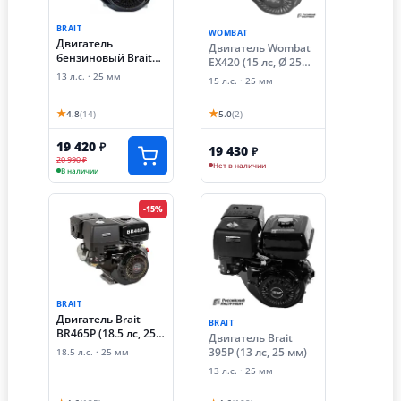
BRAIT
WOMBAT
Двигатель
Двигатель Wombat
бензиновый Brait
EX420 (15 лс, Ø 25
GE1325 (13 лс, 25
мм)
13 л.с. · 25 мм
15 л.с. · 25 мм
мм)
★
★
4.8
(14)
5.0
(2)
19 420
₽
19 430
₽
20 990 ₽
Нет в наличии
В наличии
-15%
BRAIT
Двигатель Brait
BRAIT
BR465P (18.5 лс, 25
Двигатель Brait
мм)
395P (13 лс, 25 мм)
18.5 л.с. · 25 мм
13 л.с. · 25 мм