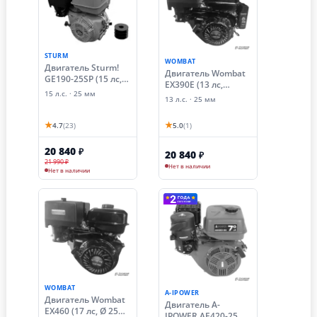
STURM
WOMBAT
Двигатель Sturm!
Двигатель Wombat
GE190-25SP (15 лс,
EX390E (13 лс,
25 мм)
15 л.с. · 25 мм
электростартер, 25
13 л.с. · 25 мм
мм)
★
★
4.7
(23)
5.0
(1)
20 840
₽
20 840
₽
21 990 ₽
Нет в наличии
Нет в наличии
WOMBAT
A-IPOWER
Двигатель Wombat
Двигатель A-
EX460 (17 лс, Ø 25
IPOWER AE420-25