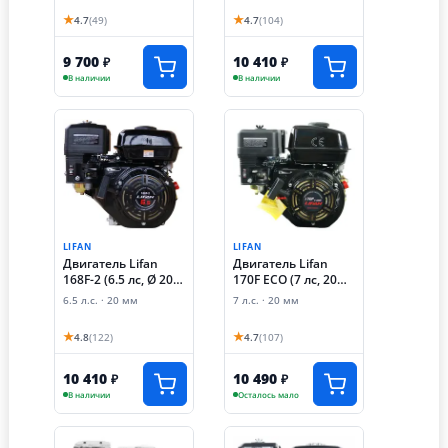
★
★
4.7
(49)
4.7
(104)
9 700
10 410
₽
₽
В наличии
В наличии
LIFAN
LIFAN
Двигатель Lifan
Двигатель Lifan
170F ECO (7 лс, 20
168F-2 (6.5 лс, Ø 20
мм)
мм)
7 л.с. · 20 мм
6.5 л.с. · 20 мм
★
★
4.8
(122)
4.7
(107)
10 410
10 490
₽
₽
В наличии
Осталось мало