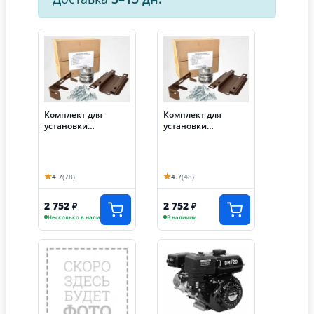
Комплект для
Комплект для
установки
установки
двигателя на
двигателя на
мотоблок Нева/
мотоблок Нева/
Каскад/Луч/Ока
Каскад/Луч/Ока
вместо российского
вместо российского
★
★
4.7
(78)
4.7
(48)
(D вала = 19.05 мм)
(D вала = 20 мм)
2 752
2 752
₽
₽
Несколько в наличии
В наличии