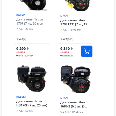
ПАРМА
LIFAN
Двигатель Парма
Двигатель Lifan
170F (7 лс, 20 мм)
170F ECO (7 лс, 19.05
мм)
7 л.с. · 20 мм
7 л.с. · 19.05 мм
★
★
4.8
(4)
4.7
(109)
9 290
9 310
₽
₽
10 490 ₽
10 460 ₽
Нет в наличии
В наличии
HABERT
LIFAN
Двигатель Habert
Двигатель Lifan
HB170F (7 лс, 20 мм)
168F-2 (6.5 лс, Ø
19.05 мм)
7 л.с. · 50 мм
6.5 л.с. · 19.05 мм