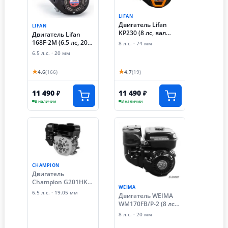
LIFAN
Двигатель Lifan
LIFAN
KP230 (8 лс, вал
Двигатель Lifan
LONG Q 19.05 мм)
168F-2M (6.5 лс, 20
8 л.с. · 74 мм
мм)
6.5 л.с. · 20 мм
★
★
4.6
(166)
4.7
(19)
11 490
11 490
₽
₽
В наличии
В наличии
CHAMPION
Двигатель
Champion G201HK
WEIMA
(6.5 лс, 20 мм)
6.5 л.с. · 19.05 мм
Двигатель WEIMA
WM170FB/P-2 (8 лс,
20 мм)
8 л.с. · 20 мм