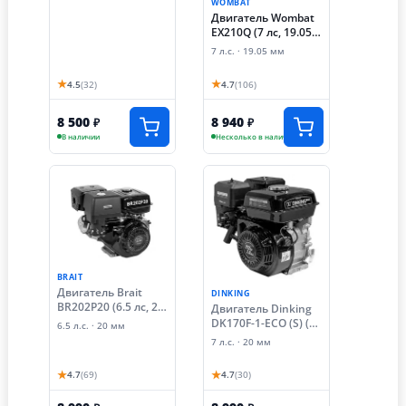
МТЗ-05,06,012 для
WOMBAT
установки
Двигатель Wombat
современного
EX210Q (7 лс, 19.05
двигателя (11-20 лс)
мм)
7 л.с. · 19.05 мм
★
★
4.5
(32)
4.7
(106)
8 500
8 940
₽
₽
В наличии
Несколько в наличии
BRAIT
Двигатель Brait
DINKING
BR202P20 (6.5 лс, 20
Двигатель Dinking
мм)
DK170F-1-ECO (S) (7
6.5 л.с. · 20 мм
лс, 20 мм)
7 л.с. · 20 мм
★
★
4.7
(69)
4.7
(30)