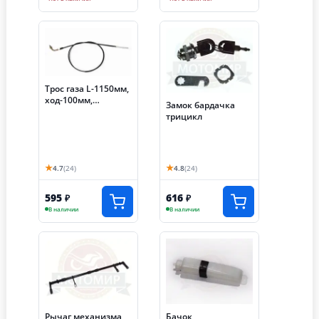
Трос газа L-1150мм,
ход-100мм,
Замок бардачка
загнутый, трицикл
трицикл
АЯКС-030/035 (S-
NCZF020)
★
★
4.7
(24)
4.8
(24)
595
616
₽
₽
В наличии
В наличии
Рычаг механизма
Бачок