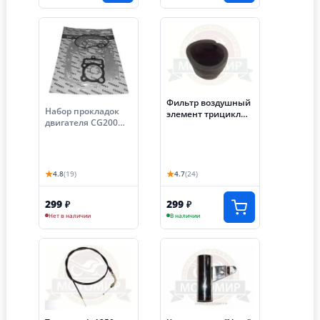
Фильтр воздушный
Набор прокладок
элемент трицикл
двигателя CG200
АЯКС (губка)
(163FML-2)
трицикла Аякс
★
★
4.8
(19)
4.7
(24)
299
299
₽
₽
Нет в наличии
В наличии