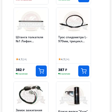
Штанга толкателя
Трос спидометра L-
№1 Лифан
970мм, трицикл
HW167MM
Лифан СО (НеРР)
Трицикл200 Аякс
как на Иж,
МотоМир
★
★
4.7
(24)
4.7
(24)
382
387
₽
₽
В наличии
В наличии
Замок зажигания
Кожух вилки "Уши"