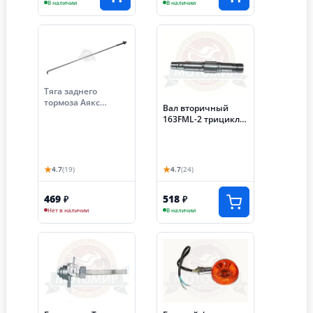
В наличии
В наличии
Тяга заднего
тормоза Аякс
Вал вторичный
300/350 задняя в
163FML-2 трицикла
сборе с пружиной и
Аякс250 голый
гайкой (980 мм) (S-
P59D250)
★
★
4.7
(19)
4.7
(24)
469
518
₽
₽
Нет в наличии
В наличии