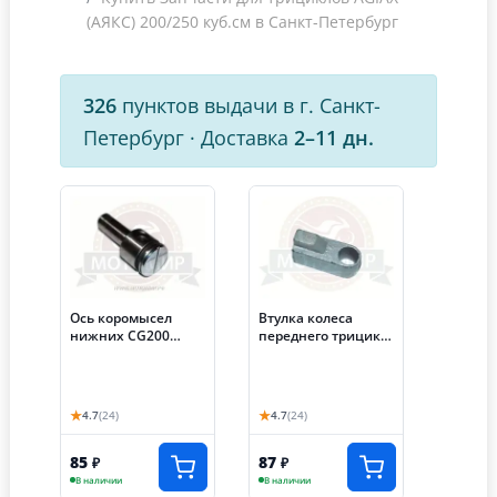
(АЯКС) 200/250 куб.см в Санкт-Петербург
326
пунктов выдачи в г. Санкт-
Петербург
·
Доставка
2–11 дн.
Ось коромысел
Втулка колеса
нижних CG200
переднего трицикл
Лифан Трицикл200
Лифан левая
Аякс 30 мм
★
★
4.7
(24)
4.7
(24)
85
87
₽
₽
В наличии
В наличии