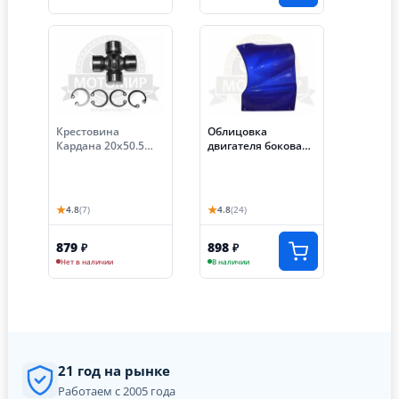
Крестовина
Облицовка
Кардана 20х50.5
двигателя боковая
Аякс (трицикл)
трицикл Аякс левая
цвета в
ассортимете
★
★
4.8
(7)
4.8
(24)
879
898
₽
₽
Нет в наличии
В наличии
21 год на рынке
Работаем с 2005 года