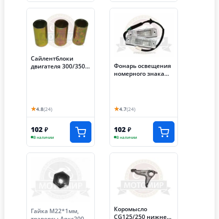
Сайлентблоки
Фонарь освещения
двигателя 300/350
номерного знака
(S-NCZJ270)
трицикл
(1комп.=3шт)
★
★
4.8
(24)
4.7
(24)
102
102
₽
₽
В наличии
В наличии
Коромысло
Гайка М22*1мм,
CG125/250 нижнее
траверсы Аякс200