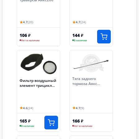
Лифан Трицикл200
Аякс (Хантер125)
(НАБОР)
★
★
4.7
(20)
4.7
(24)
106
144
₽
₽
Нет в наличии
В наличии
Тяга заднего
Фильтр воздушный
тормоза Аякс
элемент трицикл
300/350 передняя в
(губка)
сборе с пружиной и
100*100*130мм
гайкой (S-P59D240)
★
★
4.6
(24)
4.7
(9)
165
166
₽
₽
В наличии
Нет в наличии