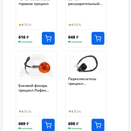
тормоза трицикл
расширительный
радаиатора Lifan
200/250 см3
★
★
4.7
(24)
4.7
(24)
616
648
₽
₽
В наличии
В наличии
Переключатель
трицикл
Боковой фонарь
АЯКС-030/035,
трицикл Лифан
левый (S-P59E070)
правый
★
★
4.7
(24)
4.7
(24)
669
698
₽
₽
В наличии
В наличии