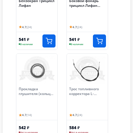
Бензокран Трицикл
Боковой фонарь
Лифан
трицикл Лифан
левый
★
★
4.7
(24)
4.7
(24)
541
541
₽
₽
В наличии
В наличии
Прокладка
Трос топливного
глушителя (кольцо)
корректора L-
D52мм d30мм
1070мм, ход-80мм,
(колено/глушитель)
Лифан, МотоМир
трицикл графит
★
★
4.7
(14)
4.7
(24)
542
584
₽
₽
Нет в наличии
Нет в наличии