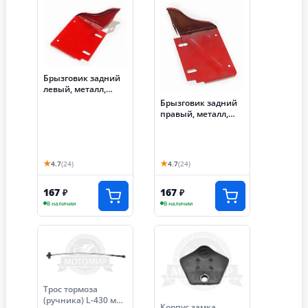
Брызговик задний
левый, металл,
АЯКС-030/035 (S-
Брызговик задний
P591C635)
правый, металл,
АЯКС-030/035 (S-
P591C640)
★
★
4.7
(24)
4.7
(24)
167
167
₽
₽
В наличии
В наличии
Трос тормоза
(ручника) L-430 мм.
Корпус замка