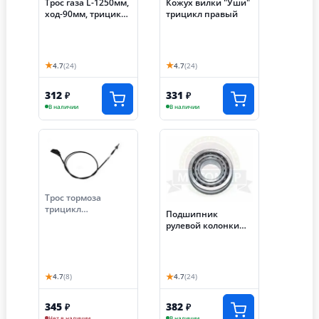
Трос газа L-1250мм,
Кожух вилки "Уши"
ход-90мм, трицикл
трицикл правый
Лифан, МотоМир
★
★
4.7
(24)
4.7
(24)
312
331
₽
₽
В наличии
В наличии
Трос тормоза
трицикл
Подшипник
АЯКС-030/035 (S-
рулевой колонки
NCZF010)
7205 (25x52x16,25)
(30205)
конический,
подходит на все
★
★
4.7
(8)
4.7
(24)
трициклы
345
382
₽
₽
Нет в наличии
В наличии