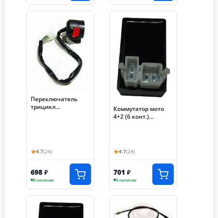
Переключатель
трицикл
Коммутатор мото
АЯКС-030/035,
4+2 (6 конт.)
правый (S-P59E080)
трицикл
АЯКС-030/035 (S-
NCZE050) (НАБОР)
★
★
4.7
(24)
4.7
(24)
698
701
₽
₽
В наличии
В наличии