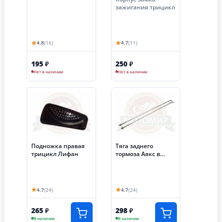
№3 трицикл Лифан
зажигания трицикл
НО
★
★
4.8
(16)
4.7
(11)
195
250
₽
₽
Нет в наличии
Нет в наличии
Подножка правая
Тяга заднего
трицикл Лифан
тормоза Аякс в
сборе с пружиной и
гайкой НО
★
★
4.7
(24)
4.7
(24)
265
298
₽
₽
В наличии
В наличии