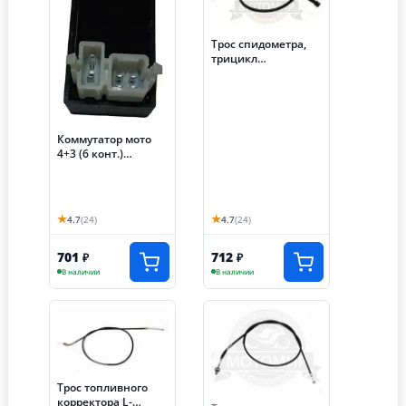
Трос спидометра,
трицикл
АЯКС-030/035 (S-
NCZF040)
Коммутатор мото
4+3 (6 конт.)
трицикл Лифан 250
см3
★
★
4.7
(24)
4.7
(24)
701
712
₽
₽
В наличии
В наличии
Трос топливного
корректора L-