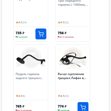
Трос переднего
1130мм, ход-90мм,
тормоза L-1460мм,
трицикл
ход-80мм, трицикл
АЯКС-030/035 (S-
Лифан
NCZF030)
★
★
4.7
(24)
4.7
(22)
735
756
₽
₽
В наличии
Нет в наличии
Педаль тормоза
Рычаг сцепления
заднего трицикл
трицикл Лифан в
Лифан
сборе (Пр)
★
★
4.7
(8)
4.7
(24)
765
774
₽
₽
Нет в наличии
В наличии