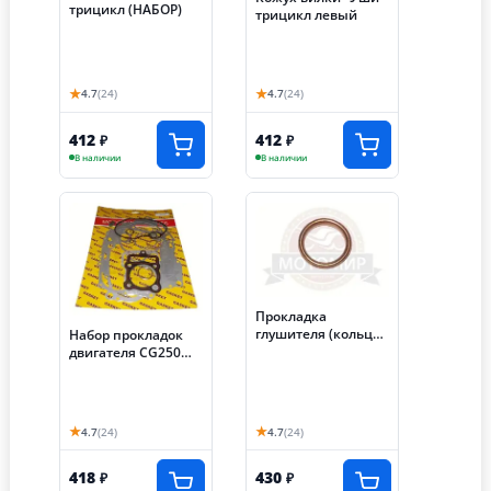
трицикл (НАБОР)
трицикл левый
★
★
4.7
(24)
4.7
(24)
412
412
₽
₽
В наличии
В наличии
Прокладка
глушителя (кольцо)
Набор прокладок
(колено/головка)
двигателя CG250
трицикл
(167FMM) 67,00 мм
трицикла Аякс
★
★
4.7
(24)
4.7
(24)
418
430
₽
₽