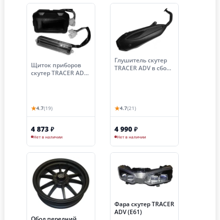
Глушитель скутер
Щиток приборов
TRACER ADV в сборе
скутер TRACER ADV
с коленом (Е113)
(Е80)
★
★
4.7
(19)
4.7
(21)
4 873
4 990
₽
₽
Нет в наличии
Нет в наличии
Фара скутер TRACER
ADV (Е61)
Обод передний