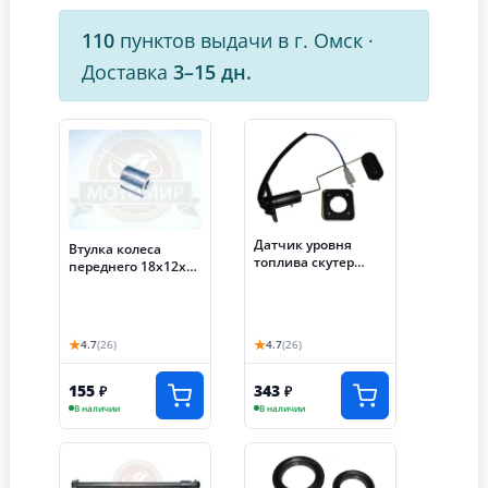
110
пунктов выдачи в г. Омск
·
Доставка
3–15 дн.
Датчик уровня
Втулка колеса
топлива скутер
переднего 18х12х23
TRACER ADV (Е87)
TRACER ADV
★
★
4.7
(26)
4.7
(26)
155
343
₽
₽
В наличии
В наличии