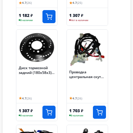
★
★
4.7
(26)
4.7
(25)
1 182
1 307
₽
₽
В наличии
Нет в наличии
Диск тормозной
Проводка
задний (180х58х3)
центральная скутер
(отв: 3х70) скутер
TRACER ADV (Е88)
TRACER ADV (Е128)
★
★
4.7
(26)
4.7
(26)
1 307
1 703
₽
₽
В наличии
В наличии