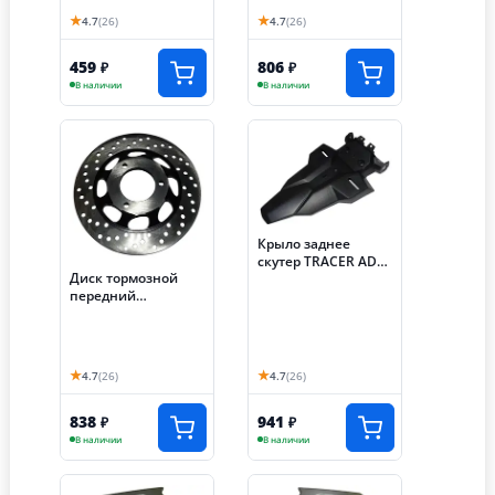
★
★
4.7
(26)
4.7
(26)
459
806
₽
₽
В наличии
В наличии
Крыло заднее
скутер TRACER ADV
Диск тормозной
(Е49)
передний
(220х58х3) (отв:
3х70) скутер
TRACER ADV (Е126)
★
★
4.7
(26)
4.7
(26)
838
941
₽
₽
В наличии
В наличии