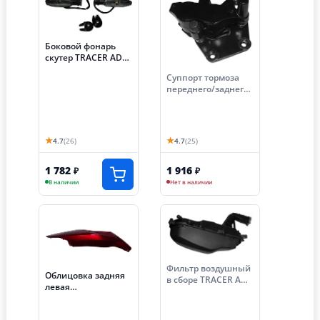
Боковой фонарь
скутер TRACER ADV
задний (Е63)
Суппорт тормоза
переднего/заднего
скутер TRACER ADV
★
★
4.7
(26)
4.7
(25)
1 782
1 916
₽
₽
В наличии
Нет в наличии
Фильтр воздушный
Облицовка задняя
в сборе TRACER ADV
левая
(Е111)
подседельная
скутер TRACER ADV