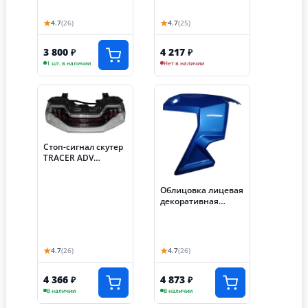
★
★
4.7
(26)
4.7
(25)
3 800
4 217
₽
₽
1 шт. в наличии
Нет в наличии
Стоп-сигнал скутер
TRACER ADV
(фонарь задний)
(Е64)
Облицовка лицевая
декоративная
правая скутер
TRACER ADV (Е16)
★
★
4.7
(26)
4.7
(26)
4 366
4 873
₽
₽
В наличии
В наличии