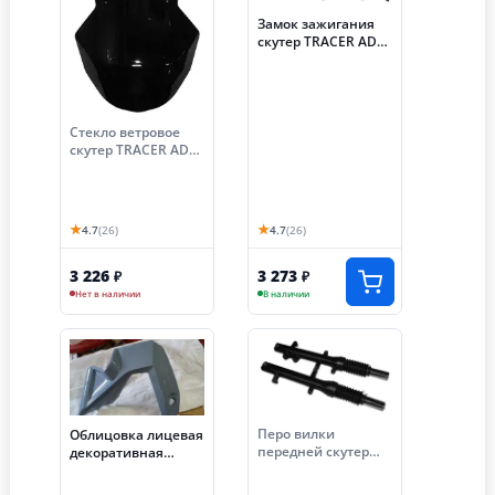
Замок зажигания
скутер TRACER ADV
(+ седла) (Е89)
Стекло ветровое
скутер TRACER ADV
(Е60)
★
★
4.7
(26)
4.7
(26)
3 226
3 273
₽
₽
Нет в наличии
В наличии
Перо вилки
Облицовка лицевая
передней скутер
декоративная
TRACER ADV левое/
левая скутер
правое (Е109)
TRACER ADV (Е15)