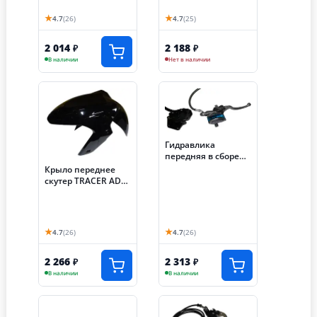
(Е26)
★
★
4.7
(26)
4.7
(25)
2 014
2 188
₽
₽
В наличии
Нет в наличии
Гидравлика
передняя в сборе
скутер TRACER ADV
Крыло переднее
(Е125)
скутер TRACER ADV
(Е79)
★
★
4.7
(26)
4.7
(26)
2 266
2 313
₽
₽
В наличии
В наличии