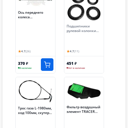
Ось переднего
колеса
(М12*250мм) скутер
TRACER ADV в сборе
Подшипники
с гайкой и втулкой
рулевой колонки
(Е121) НАБОР
скутер TRACER ADV
(Е91)
★
★
4.7
(26)
4.7
(11)
370
451
₽
₽
В наличии
Нет в наличии
Фильтр воздушный
Трос газа L-1980мм,
элемент TRACER
ход-100мм, скутер
ADV
TRACER ADV (Е108)