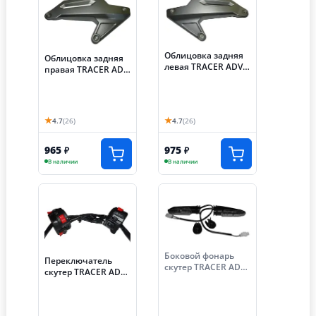
Облицовка задняя
Облицовка задняя
левая TRACER ADV
правая TRACER ADV
(Е24)
(Е25)
★
★
4.7
(26)
4.7
(26)
965
975
₽
₽
В наличии
В наличии
Боковой фонарь
Переключатель
скутер TRACER ADV
скутер TRACER ADV,
передний (Е62)
левый+правый
(Е92/Е93)