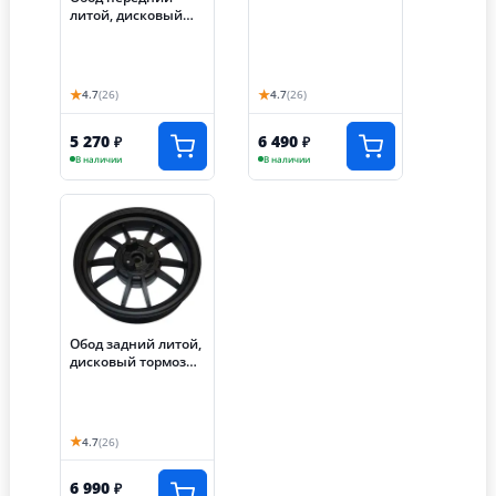
литой, дисковый
тормоз скутер
TRACER ADV (Е118)
★
★
4.7
(26)
4.7
(26)
5 270
6 490
₽
₽
В наличии
В наличии
Обод задний литой,
дисковый тормоз
скутер TRACER ADV
(Е119)
★
4.7
(26)
6 990
₽