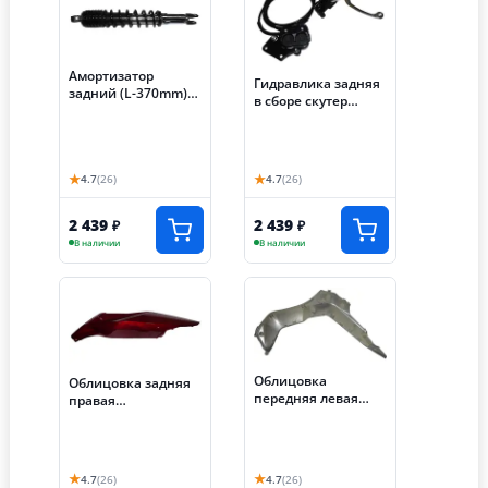
Амортизатор
Гидравлика задняя
задний (L-370mm)
в сборе скутер
скутер TRACER ADV
TRACER ADV (Е127)
(Е110)
★
★
4.7
(26)
4.7
(26)
2 439
2 439
₽
₽
В наличии
В наличии
Облицовка
Облицовка задняя
передняя левая
правая
скутер TRACER ADV
подседельная
(Е20)
скутер TRACER ADV
(Е27)
★
★
4.7
(26)
4.7
(26)