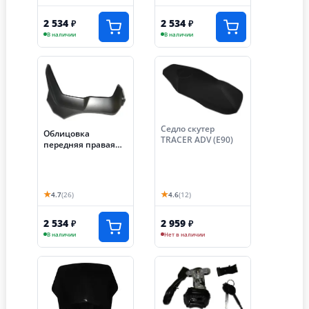
2 534
2 534
₽
₽
В наличии
В наличии
Седло скутер
Облицовка
TRACER ADV (Е90)
передняя правая
скутер TRACER ADV
(Е21)
★
★
4.7
(26)
4.6
(12)
2 534
2 959
₽
₽
В наличии
Нет в наличии