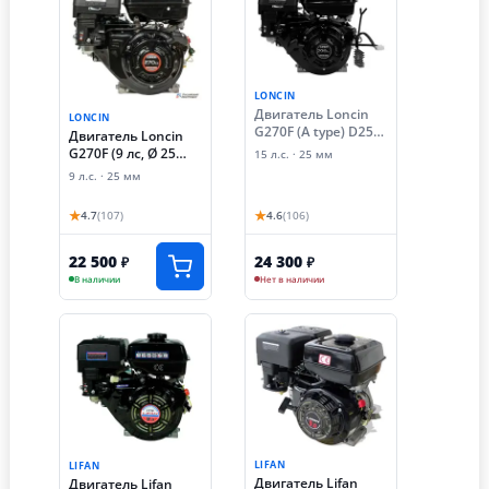
LONCIN
Двигатель Loncin
LONCIN
G270F (A type) D25
Двигатель Loncin
5А
G270F (9 лс, Ø 25
15 л.с. · 25 мм
мм)
9 л.с. · 25 мм
★
★
4.7
(107)
4.6
(106)
22 500
24 300
₽
₽
В наличии
Нет в наличии
LIFAN
LIFAN
Двигатель Lifan
Двигатель Lifan