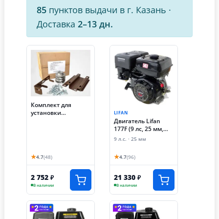
85
пунктов выдачи в г. Казань
·
Доставка
2–13 дн.
Комплект для
установки
LIFAN
двигателя на
Двигатель Lifan
мотоблок Нева/
177F (9 лс, 25 мм,
Каскад/Луч/Ока
разболтовка под
9 л.с. · 25 мм
вместо российского
редуктор 90х90)
(D вала = 20 мм)
★
★
4.7
(48)
4.7
(96)
2 752
21 330
₽
₽
В наличии
В наличии