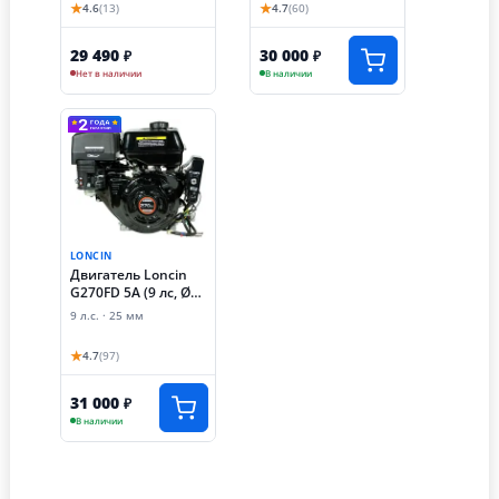
★
★
4.6
(13)
4.7
(60)
3А)
29 490
30 000
₽
₽
Нет в наличии
В наличии
LONCIN
Двигатель Loncin
G270FD 5А (9 лс, Ø
25 мм,
9 л.с. · 25 мм
электростартер,
катушка освещения
★
4.7
(97)
5А)
31 000
₽
В наличии