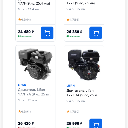
177F (9 лс, 25 мм,
177F (9 лс, 25.4 мм)
разболтовка 80х80)
9 л.с. · 25 мм
9 л.с. · 25.4 мм
★
★
4.7
(64)
4.7
(96)
24 480
26 380
₽
₽
В наличии
В наличии
LIFAN
LIFAN
Двигатель Lifan
Двигатель Lifan
177F 7А (9 лс, 25 мм,
177F 3А (9 лс, 25 мм,
катушка 7А,
разболтовка 80х80,
9 л.с. · 25 мм
9 л.с. · 25 мм
разболтовка под
катушка освещения
редуктор 90х90)
3А)
★
★
4.7
(91)
4.7
(60)
26 420
26 990
₽
₽
Нет в наличии
В наличии