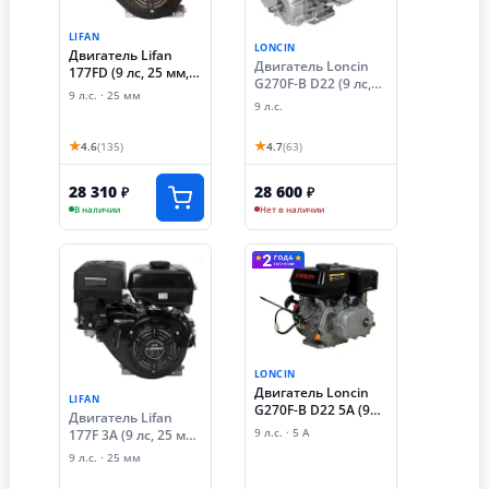
LIFAN
LONCIN
Двигатель Lifan
Двигатель Loncin
177FD (9 лс, 25 мм,
G270F-B D22 (9 лс,
электростартер,
9 л.с. · 25 мм
автоматическое
разболтовка 80х80)
9 л.с.
сцепление, 22 мм)
★
★
4.6
(135)
4.7
(63)
28 310
28 600
₽
₽
В наличии
Нет в наличии
LONCIN
Двигатель Loncin
LIFAN
G270F-B D22 5А (9
Двигатель Lifan
лс, автоматическое
177F 3А (9 лс, 25 мм,
9 л.с. · 5 А
сцепление,
разболтовка под
9 л.с. · 25 мм
катушка 5 ампер, 22
редуктор 90х90,
мм)
катушка освещения