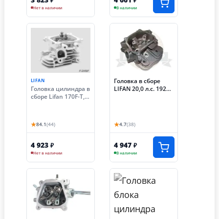
₽
₽
Нет в наличии
В наличии
Головка в сборе
LIFAN
Головка цилиндра в
LIFAN 20,0 л.с. 192F-
сборе Lifan 170F-T,
2T (KP460) ГБЦ
KP230 (8 лс,
оригинал)
★
★
84.1
(44)
4.7
(38)
4 923
4 947
₽
₽
Нет в наличии
В наличии