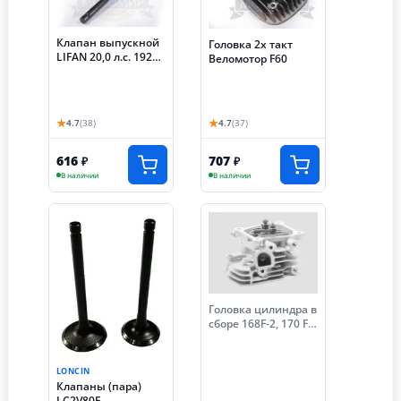
Клапан выпускной
Головка 2х такт
LIFAN 20,0 л.с. 192F-
Веломотор F60
2T (KP460)
★
★
4.7
(38)
4.7
(37)
616
707
₽
₽
В наличии
В наличии
Головка цилиндра в
сборе 168F-2, 170 F
(6.5, 7 лс)
LONCIN
Клапаны (пара)
LC2V80F,