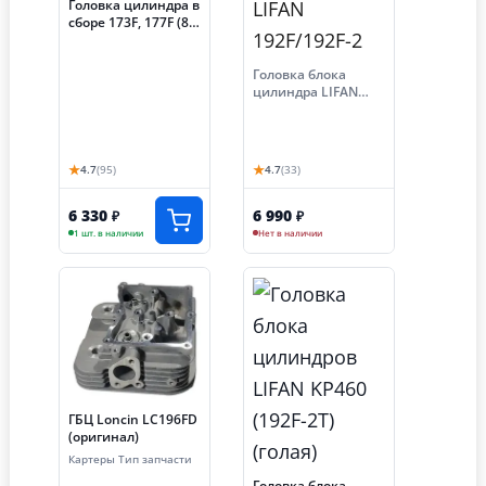
Головка цилиндра в
сборе 173F, 177F (8,
9 лс)
Головка блока
цилиндра LIFAN
192F/192F-2
★
★
4.7
(95)
4.7
(33)
6 330
6 990
₽
₽
1 шт. в наличии
Нет в наличии
ГБЦ Loncin LC196FD
(оригинал)
Картеры Тип запчасти
Головка блока