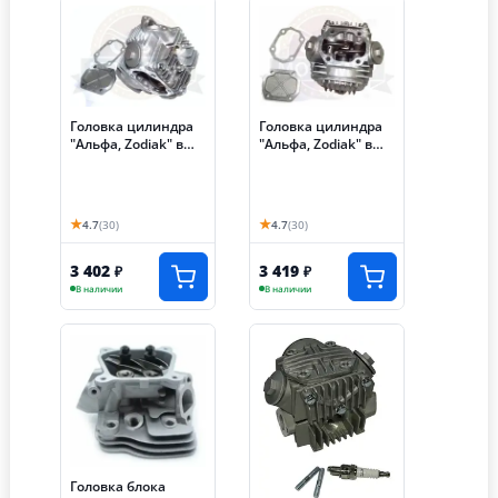
Головка цилиндра
Головка цилиндра
"Альфа, Zodiak" в
"Альфа, Zodiak" в
сборе 50 мм (100
сборе 39 мм (50см3)
см3) (клапана,
(клапана, распр.,
распр., коромысло и
коромысло и т.д.)
т.д.) (ГБЦ)
(ГБЦ)
★
★
4.7
(30)
4.7
(30)
3 402
3 419
₽
₽
В наличии
В наличии
Головка блока