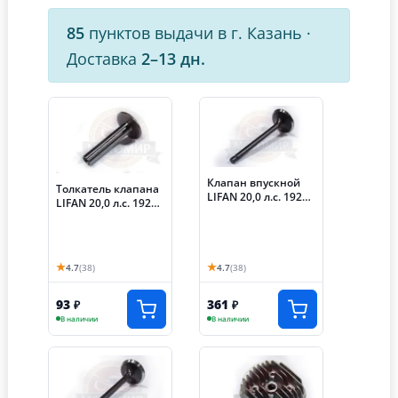
85
пунктов выдачи в г. Казань
·
Доставка
2–13 дн.
Клапан впускной
Толкатель клапана
LIFAN 20,0 л.с. 192F-
LIFAN 20,0 л.с. 192F-
2T (KP460)
2T (KP460) (14315-
A0810-0001)
★
★
4.7
(38)
4.7
(38)
93
361
₽
₽
В наличии
В наличии