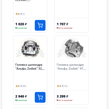
LC2P82F/500550037-
0001
★
4.7
(7)
1 020
1 707
₽
₽
В наличии
Нет в наличии
Головка цилиндра
Головка цилиндра
"Альфа, Zodiak" 52,4
"Альфа, Zodiak" 47,0
мм (110 см3) с
мм (70см3) с
клапанами без
клапанами без
распредвала, без
распредвала,без
крышки кл..ГБЦ
крышки кл.
★
★
4.7
(30)
4.7
(10)
2 940
3 299
₽
₽
В наличии
Нет в наличии