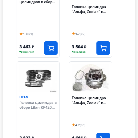
цилиндров в сборе
Головка цилиндра
LIFAN 168F-2/170F
"Альфа, Zodiak" в
сборе 47 мм (70см3)
(клапана, распр.,
коромысло и т.д.)
(ГБЦ)
★
★
4.7
(54)
4.7
(30)
3 463
3 504
₽
₽
В наличии
В наличии
LIFAN
Головка цилиндра
Головка цилиндра в
"Альфа, Zodiak" в
сборе Lifan KP420
сборе 52 мм (110
(16 лс)
см3) (клапана,
распр 28 зуб,
коромысло)(ГБЦ)
★
4.7
(30)
3 823
4 661