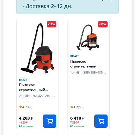
·
Доставка
2–12 дн.
-13%
-13%
BRAIT
Пылесос
строительный
BRAIT BVC-20 (1.4
1.4 кВт · 355х355х480 мм
кВт)
BRAIT
Пылесос
строительный
BRAIT BVC-15 (1.4
2.5 кВт · 760х650х980 мм
кВт)
★
★
4.7
(42)
4.7
(58)
4 203
6 410
₽
₽
4 820 ₽
7 350 ₽
В наличии
В наличии