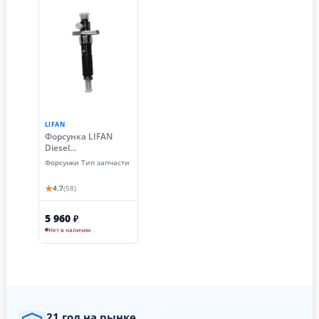
LIFAN
Форсунка LIFAN
Diesel
28700/C186F,188F,19
Форсунки Тип запчасти
2F (крепление
шарик)
★
4.7
(58)
5 960
₽
Нет в наличии
21 год на рынке