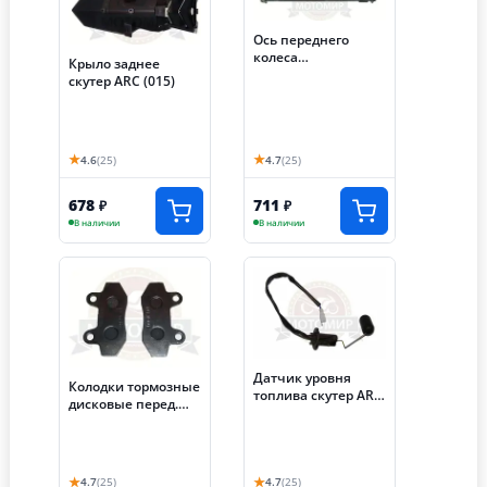
Ось переднего
колеса
Крыло заднее
(М12*250мм) скутер
скутер ARC (015)
ARC (068)
★
★
4.6
(25)
4.7
(25)
678
711
₽
₽
В наличии
В наличии
Датчик уровня
Колодки тормозные
топлива скутер ARC
дисковые перед.
(079) (НАБОР)
скутер ARC (НАБОР)
★
★
4.7
(25)
4.7
(25)