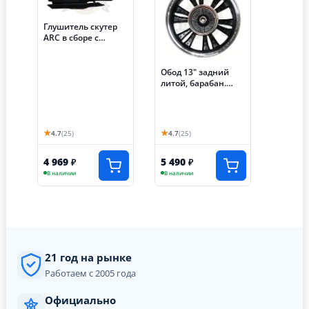
Глушитель скутер
ARC в сборе с
коленом (053)
Обод 13" задний
литой, барабан.
тормоз скутер ARC
(046) (пришел как
42894)
★
★
4.7
(25)
4.7
(25)
4 969
5 490
₽
₽
В наличии
В наличии
21 год на рынке
Работаем с 2005 года
Официально