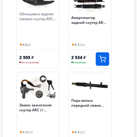
Облицовка задняя
Амортизатор
(левая) скутер ARC
задний скутер ARC
(003)
(038) (НАБОР)
★
★
4.5
(5)
4.7
(25)
2 505
2 534
₽
₽
Нет в наличии
В наличии
Перо вилки
Замок зажигания
передней левое
скутер ARC (+
скутер ARC (040)
седла+ крышка
бака) (075) ( пришел
как 51097)
★
★
4.7
(25)
4.7
(25)