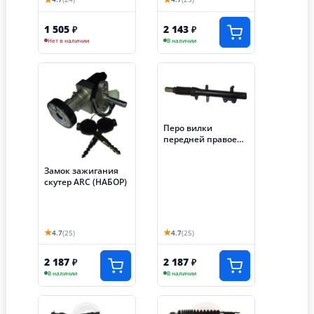
1 505
2 143
₽
₽
Нет в наличии
В наличии
Перо вилки
передней правое
скутер ARC (039)
Замок зажигания
скутер ARC (НАБОР)
★
★
4.7
(25)
4.7
(25)
2 187
2 187
₽
₽
В наличии
В наличии