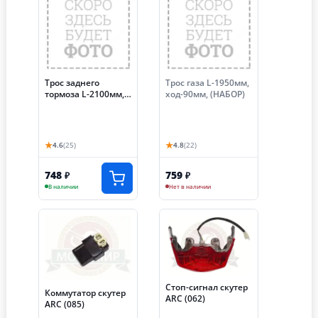
Трос заднего
Трос газа L-1950мм,
тормоза L-2100мм,
ход-90мм, (НАБОР)
ход-70мм, (НАБОР)
★
★
4.6
(25)
4.8
(22)
748
759
₽
₽
В наличии
Нет в наличии
Стоп-сигнал скутер
Коммутатор скутер
ARC (062)
ARC (085)