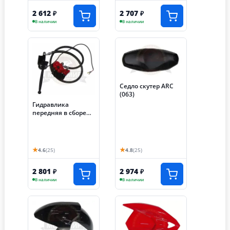
2 612
2 707
₽
₽
В наличии
В наличии
Седло скутер ARC
(063)
Гидравлика
передняя в сборе
скутер АRC (049)
★
★
4.6
(25)
4.8
(25)
2 801
2 974
₽
₽
В наличии
В наличии