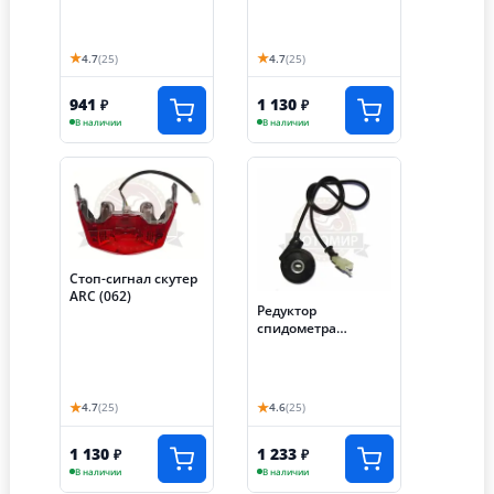
★
★
4.7
(25)
4.7
(25)
941
1 130
₽
₽
В наличии
В наличии
Стоп-сигнал скутер
ARC (062)
Редуктор
спидометра
электронный
скутер ARC (084)
★
★
4.7
(25)
4.6
(25)
1 130
1 233
₽
₽
В наличии
В наличии