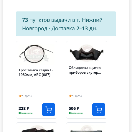
73
пунктов выдачи в г. Нижний
Новгород
·
Доставка
2–13 дн.
Облицовка щитка
Трос замка седла L-
приборов скутер
1980мм, ARC (087)
ARC (017)
★
★
4.7
(25)
4.7
(25)
228
506
₽
₽
В наличии
В наличии