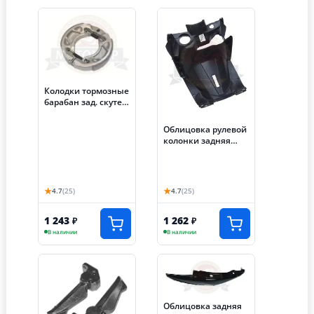
Колодки тормозные
барабан зад. скутер
ARC (050)
Облицовка рулевой
колонки задняя
скутер ARC (FOS)
(012)
★
★
4.7
(25)
4.7
(25)
1 243
1 262
₽
₽
В наличии
В наличии
Облицовка задняя