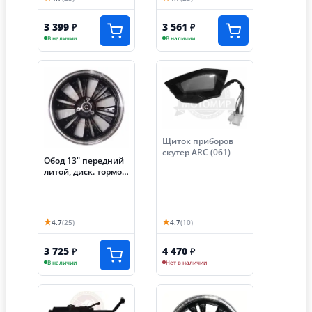
3 399
3 561
₽
₽
В наличии
В наличии
Щиток приборов
скутер ARC (061)
Обод 13" передний
литой, диск. тормоз
скутер ARC (047)
★
★
4.7
(25)
4.7
(10)
3 725
4 470
₽
₽
В наличии
Нет в наличии