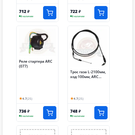
712
722
₽
₽
В наличии
В наличии
Реле стартера ARC
(077)
Трос газа L-2100мм,
ход-100мм, ARC
(088) (пришел как
10707)
★
★
4.7
(25)
4.7
(25)
736
748
₽
₽
В наличии
В наличии