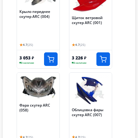
Крыло переднее
скутер ARC (004)
Щиток ветровой
скутер ARC (001)
★
★
4.7
(25)
4.7
(25)
3 053
3 226
₽
₽
В наличии
В наличии
Фара скутер ARC
Облицовка фары
(058)
скутер ARC (007)
★
★
4.7
(25)
4.7
(25)