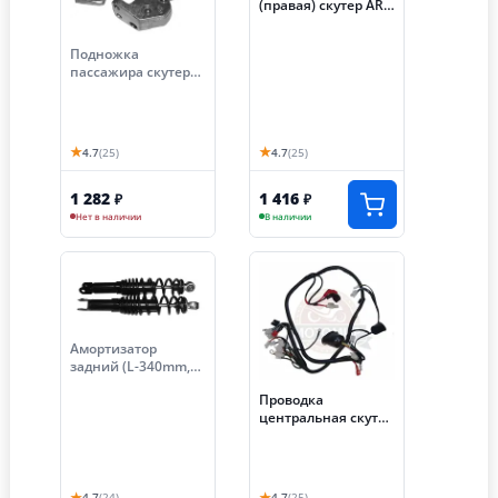
(правая) скутер ARC
(006)
Подножка
пассажира скутер
ARC левая/правая
★
★
4.7
(25)
4.7
(25)
1 282
1 416
₽
₽
Нет в наличии
В наличии
Амортизатор
задний (L-340mm,
D1-10mm, H1-20mm,
Проводка
D2-M8mm,
центральная скутер
Ухо-20mm) ARC,
ARC (086)
VECTOR (039, 040)
★
★
4.7
(24)
4.7
(25)