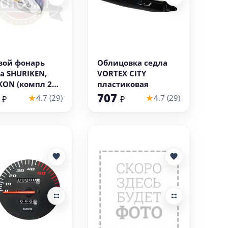
В корзину
В корзину
вой фонарь
Облицовка седла
а SHURIKEN,
VORTEX CITY
KON (компл 2
пластиковая
гибкая стойка)
8
707
★
★
4.7 (29)
4.7 (29)
₽
₽