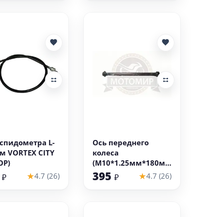
В корзину
В корзину
 спидометра L-
Ось переднего
м VORTEX CITY
колеса
ОР)
(М10*1.25мм*180мм
) VORTEX CITY
9
395
★
★
4.7 (26)
4.7 (26)
₽
₽
(НАБОР)