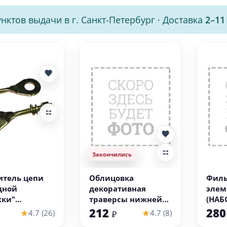
нктов выдачи в г. Санкт-Петербург
·
Доставка
2–11
Закончились
 корзину
итель цепи
Облицовка
Филь
дной
декоративная
элем
жки"
траверсы нижней
(НАБ
ковые отв.)
VORTEX, пластик
212
28
★
★
4.7 (26)
4.7 (8)
₽
 (НАБОР)
(НАБОР)