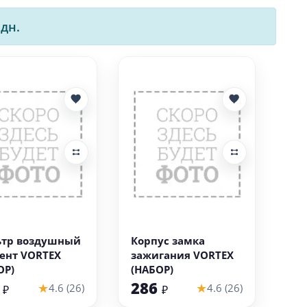
 дн.
В корзину
В корзину
тр воздушный
Корпус замка
ент VORTEX
зажигания VORTEX
ОР)
(НАБОР)
0
286
★
★
4.6 (26)
4.6 (26)
₽
₽