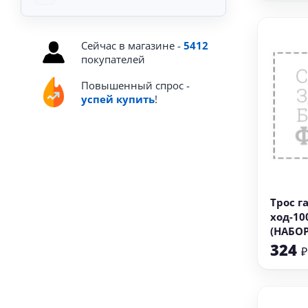
Сейчас в магазине -
5412
покупателей
Повышенный спрос -
успей купить
!
В
Трос г
ход-10
(НАБОР
324
₽