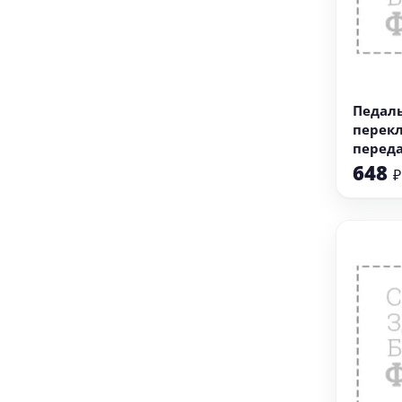
В
Педал
перек
перед
(НАБОР
648
₽