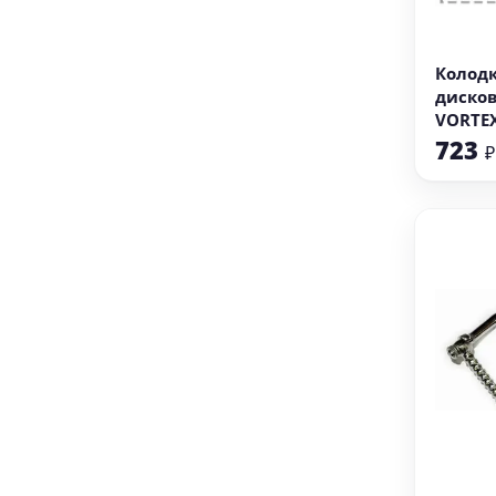
В
Колод
дисков
VORTEX
723
₽
В